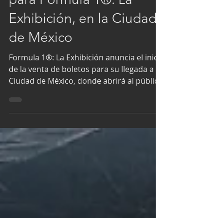
para Formula 1®: La
Exhibición, en la Ciudad
de México
Formula 1®: La Exhibición anuncia el inicio
de la venta de boletos para su llegada a la
Ciudad de México, donde abrirá al público
el próximo 20 de marzo de 2026 en Yama
Punta Museo. La exhibición, producida
por Round Room Live y Pathfinder,
presentada por Fever, ofrecerá a los fans
un recorrido inmersivo por el pasado,
presente y futuro de la Formula 1®. Los
boletos ya se encuentran disponibles a
través de Fever con precios desde los
$295 pesos mexicanos. Tras un exitoso re