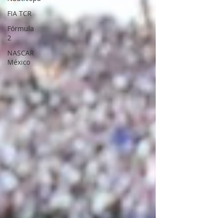
FIA TCR
Fórmula
2
NASCAR
México