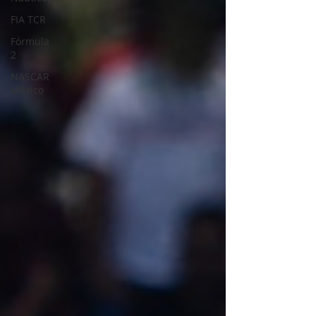
FIA TCR
Fórmula
2
NASCAR
México