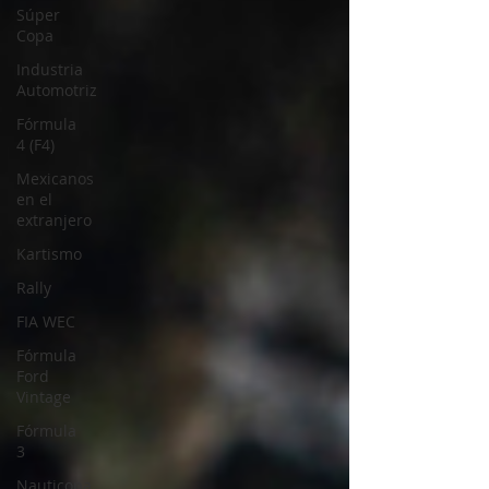
Súper
Copa
Industria
Automotriz
Fórmula
4 (F4)
Mexicanos
en el
extranjero
Kartismo
Rally
FIA WEC
Fórmula
Ford
Vintage
Fórmula
3
Nauticopa