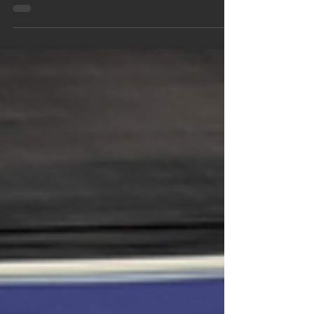
para el equipo chihuahuense, Shamrock
Racing, teniendo un fin de semana
intenso en la 4ta fecha de la categoría
GTM Pro 1. Terminó un largo descanso
para el Shamrock Racing, encendiendo
nuevamente su auto #3 PPG – SEM
Products – Four Leaf – Grupo Surtidora,
para disputar el 4° round de un
campeonato Gran Turismo México que
luce cada vez más competitivo, siendo en
esta ocasión dos días de carrera en lo