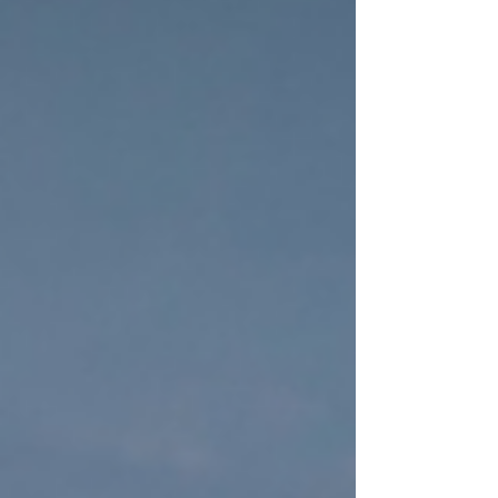
León. El receso ha llegado a su fin para el
Shamrock Racing, volviendo a la acción
con su auto #3 PPG – SEM Products – Four
Leaf – Grupo Surtidora, queriendo dar un
salto más en el campeonato Gran
Turismo México, en donde actualmente se
e