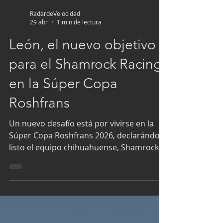
RadardeVelocidad
29 abr
1 min de lectura
León, el nuevo objetivo
para el Shamrock Racing
en la Súper Copa
Roshfrans
Un nuevo desafío está por vivirse en la
Súper Copa Roshfrans 2026, declarándose
listo el equipo chihuahuense, Shamrock
Racing, para verse de frente con la 4ta
fecha puntuable de la categoría GTM Pro
1, este 2 y 3 de mayo en el Autódromo de