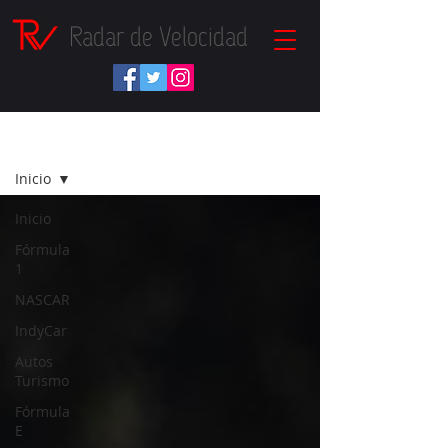
Radar de Velocidad
NOTICIAS
Inicio
Inicio
Fórmula
1
NASCAR
IndyCar
Autos
Turismo
Fórmula
E