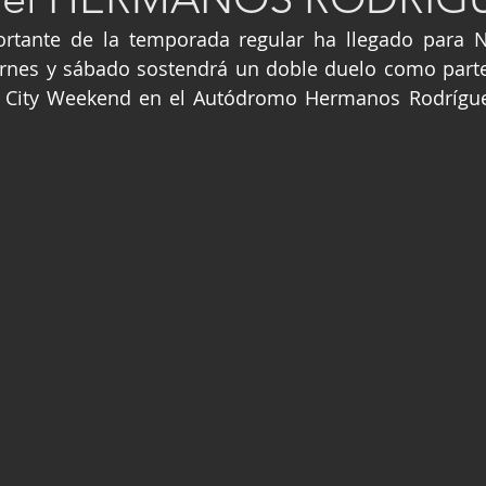
ge
Fórmula 3
Nauticopa
FIA TC
rtante de la temporada regular ha llegado para 
iernes y sábado sostendrá un doble duelo como part
City Weekend en el Autódromo Hermanos Rodríguez 