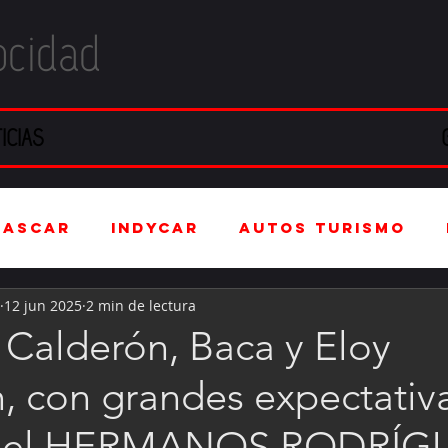
ocidad
ICIAS
NASCAR
IndyCar
Autos Turismo
12 jun 2025
2 min de lectura
stria Automotriz
Fórmula 4 (F4)
Calderón, Baca y Eloy
, con grandes expectativ
tranjero
Kartismo
Rally
FIA W
 en el HERMANOS RODRÍG