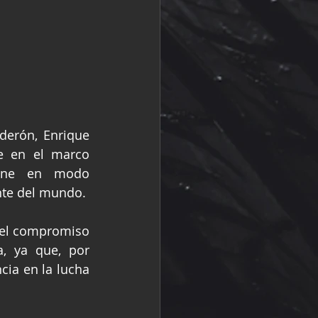
erón, Enrique 
e en el marco 
one en modo 
nte del mundo.
 el compromiso 
, ya que, por 
ia en la lucha 