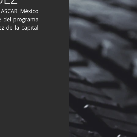
R
Fórmula 2
NASCAR México 
e del programa 
de la capital 