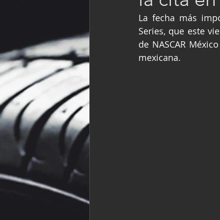
Fórmula Ford Vinta
La fecha más impo
Series, que este v
de NASCAR México 
NASCAR México
mexicana.