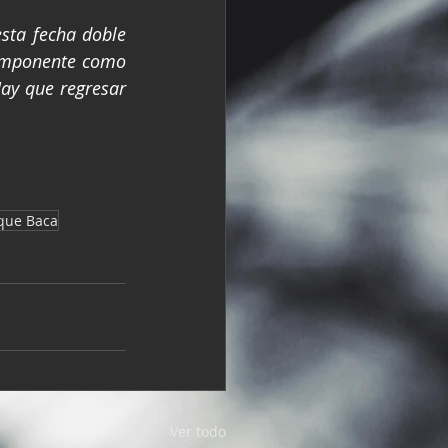
ta fecha doble 
 imponente como 
ay que regresar 
que Baca
Ver todo