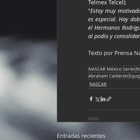
Telmex Telcel):
"
Estoy muy motivado
es especial. Hay do
el Hermanos Rodrígu
al podio y consolida
Texto por Prensa Na
NASCAR México Series
N
Abraham Calderón
Equi
NASCAR
Entradas recientes