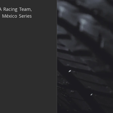
R
Fórmula 2
A Racing Team, 
México Series 