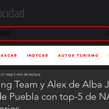
ocidad
ICIAS
NASCAR
IndyCar
Autos Turismo
21 may
2 min de lectura
stria Automotriz
Fórmula 4 (F4)
g Team y Alex de Alba Jr
 de Puebla con top-5 de
tranjero
Kartismo
Rally
FIA W
eries