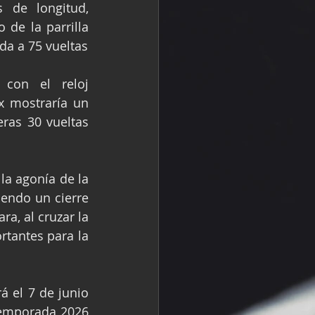
 de longitud, 
o de la parrilla 
da a 75 vueltas
on el reloj 
x mostraría un 
ras 30 vueltas 
a agonía de la 
endo un cierre 
a, al cruzar la 
tantes para la 
 el 7 de junio 
temporada 2026 