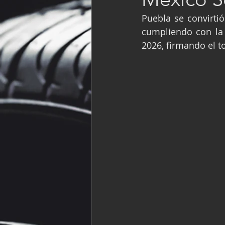
Fórmula Ford Vinta
Puebla se convirtió
cumpliendo con la
2026, firmando el t
NASCAR México