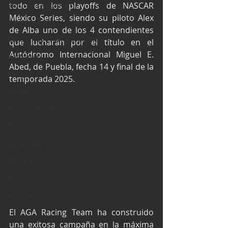
Industria Automotriz
todo en los playoffs de NASCAR 
México Series, siendo su piloto Alex 
Fórmula 4 (F4)
de Alba uno de los 4 contendientes 
Mexicanos en el extranjero
que lucharán por el título en el 
Autódromo Internacional Miguel E. 
Kartismo
Abed, de Puebla, fecha 14 y final de la 
Rally
temporada 2025.
FIA WEC
Fórmula Ford Vintage
Fórmula 3
Nauticopa
FIA TCR
Fórmula 2
NASCAR México
El AGA Racing Team ha construido 
una exitosa campaña en la máxima 