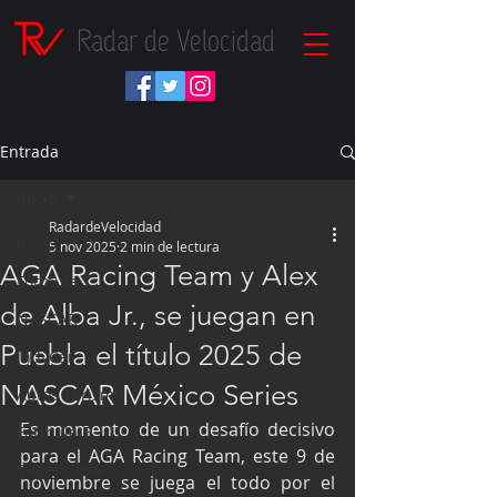
Radar de Velocidad
Entrada
Inicio
RadardeVelocidad
Inicio
5 nov 2025
2 min de lectura
AGA Racing Team y Alex
Fórmula 1
de Alba Jr., se juegan en
NASCAR
Puebla el título 2025 de
IndyCar
NASCAR México Series
Autos Turismo
Es momento de un desafío decisivo 
Fórmula E
para el AGA Racing Team, este 9 de 
Súper Copa
noviembre se juega el todo por el 