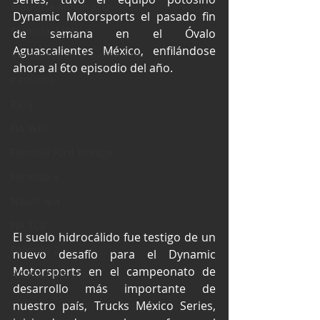
Industria Automotriz
Dynamic Motorsports el pasado fin 
Fórmula 4 (F4)
de semana en el Óvalo 
Aguascalientes México, enfilándose 
Mexicanos en el extranjero
ahora al 6to episodio del año.
Kartismo
Rally
FIA WEC
Fórmula Ford Vintage
Fórmula 3
Nauticopa
FIA TCR
El suelo hidrocálido fue testigo de un 
Fórmula 2
nuevo desafío para el Dynamic 
Motorsports en el campeonato de 
NASCAR México
desarrollo más importante de 
nuestro país, Trucks México Series, 