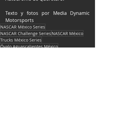
Texto y fotos por Media Dynamic 
Motorsports
NASCAR México Series
NASCAR Challenge Series
NASCAR México
Trucks México Series
Óvalo Aguascalientes México
Dynamic Motorsports team
Roberto Espinosa
Paulo Roqueñi
NASCAR
Entradas recientes
Ver todo