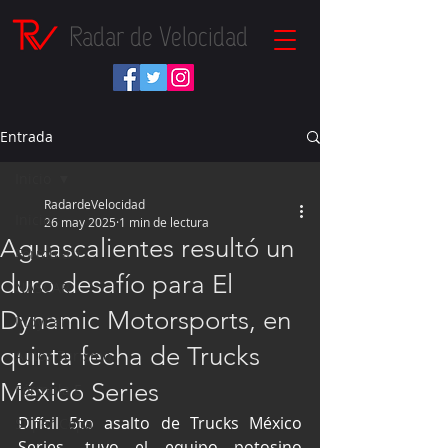
Radar de Velocidad
Entrada
Inicio
RadardeVelocidad
Inicio
26 may 2025
1 min de lectura
Aguascalientes resultó un
Fórmula 1
duro desafío para El
NASCAR
Dynamic Motorsports, en
IndyCar
quinta fecha de Trucks
Autos Turismo
México Series
Fórmula E
Difícil 5to asalto de Trucks México 
Súper Copa
Series, tuvo el equipo potosino 