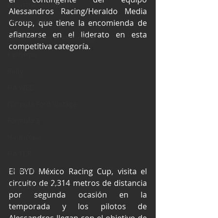
Industria Automotriz
Alessandros Racing/Heraldo Media 
Fórmula 4 (F4)
Group, que tiene la encomienda de 
afianzarse en el liderato en esta 
Mexicanos en el extranjero
competitiva categoría.
Kartismo
Rally
FIA WEC
Fórmula Ford Vintage
Fórmula 3
Nauticopa
FIA TCR
Fórmula 2
El BYD México Racing Cup, visita el 
circuito de 2,314 metros de distancia 
NASCAR México
por segunda ocasión en la 
temporada y los pilotos de 