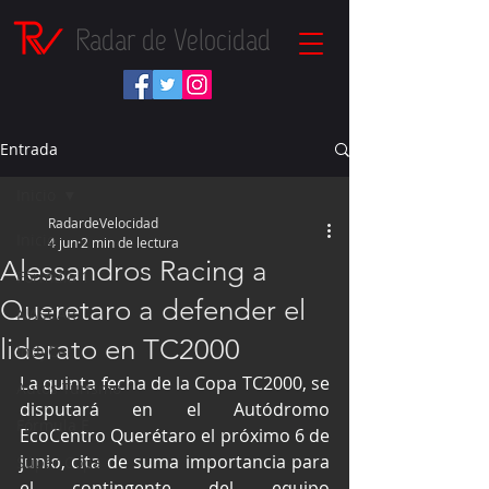
Radar de Velocidad
Entrada
Inicio
RadardeVelocidad
Inicio
4 jun
2 min de lectura
Alessandros Racing a
Fórmula 1
Queretaro a defender el
NASCAR
liderato en TC2000
IndyCar
La quinta fecha de la Copa TC2000, se 
Autos Turismo
disputará en el Autódromo 
Fórmula E
EcoCentro Querétaro el próximo 6 de 
junio, cita de suma importancia para 
Súper Copa
el contingente del equipo 