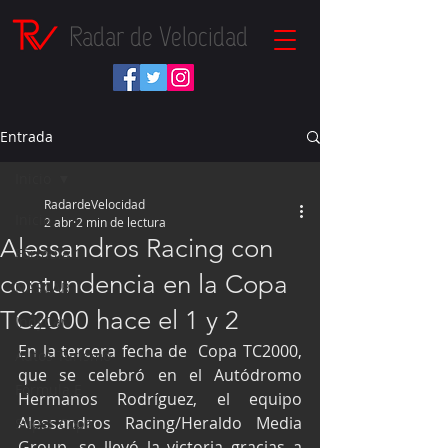
Radar de Velocidad
Entrada
Inicio
RadardeVelocidad
Inicio
2 abr
2 min de lectura
Alessandros Racing con
Fórmula 1
contundencia en la Copa
NASCAR
TC2000 hace el 1 y 2
IndyCar
En la tercera fecha de  Copa TC2000, 
Autos Turismo
que se celebró en el Autódromo 
Fórmula E
Hermanos Rodríguez, el equipo 
Alessandros Racing/Heraldo Media 
Súper Copa
Group, se llevó la victoria gracias a 