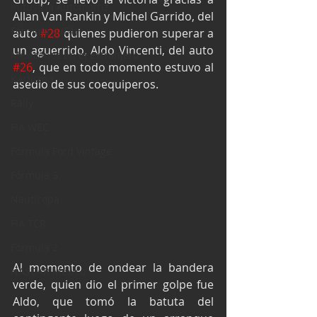
Industria Automotriz
Allan Van Rankin y Michel Garrido, del 
Fórmula 4 (F4)
auto 
#28
 quienes pudieron superar a 
un aguerrido, Aldo Vincenti, del auto 
Mexicanos en el extranjero
#26
, que en todo momento estuvo al 
Kartismo
asedio de sus coequiperos.
Rally
FIA WEC
Fórmula Ford Vintage
Fórmula 3
Nauticopa
FIA TCR
Fórmula 2
Al momento de ondear la bandera 
NASCAR México
verde, quien dio el primer golpe fue 
Aldo, que tomó la batuta del 