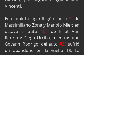
Vincenti.
En el quinto lugar llegó el auto 
#1
 de 
Massimiliano Zona y Manolo Mier; en 
octavo el auto 
#62
 de Elliot Van 
Rankin y Diego Urritia, mientras que 
Govanni Rodrigo, del auto 
#29
 sufrió 
un abandono en la vuelta 19. La 
misma suerte sufrió el auto 
#27
 de 
Salvador Navarra y Alex Sánchez, 
quienes dejaron la competencia en la 
vuelta 8, tras sufrir un desperfecto en 
su motor.
Texto y fotos por Prensa Racing.
Alessandros Racing
Copa Notiauto
Autódromo Hermanos Rodríguez
BYD México Racing Cup
México Racing Cup
Allan Van Rankín
Michel Garrido
Aldo Vincenti