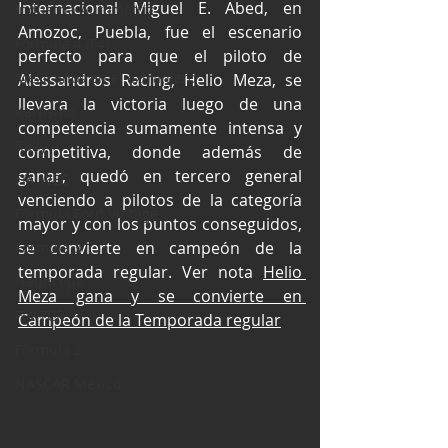
Internacional Miguel E. Abed, en 
Industria Automotriz
Amozoc, Puebla, fue el escenario 
Fórmula 4 (F4)
perfecto para que el piloto de 
Mexicanos en el extranjero
Alessandros Racing, Helio Meza, se 
llevara la victoria luego de una 
Kartismo
competencia sumamente intensa y 
Rally
competitiva, donde además de 
ganar, quedó en tercero general 
FIA WEC
venciendo a pilotos de la categoría 
Fórmula Ford Vintage
mayor y con los puntos conseguidos, 
se convierte en campeón de la 
Fórmula 3
temporada regular. Ver nota 
Helio 
Nauticopa
Meza gana y se convierte en 
FIA TCR
Campeón de la Temporada regular
Fórmula 2
NASCAR México