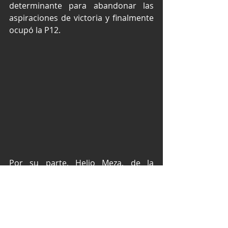
determinante para abandonar las 
aspiraciones de victoria y finalmente 
ocupó la P12.
Por su parte, Helio Meza, de la 
camioneta 
#55
, vivió toda una 
montaña rusa a lo largo de la 
carrera. Tuvo una arrancada discreta 
que lo hizo perder varias posiciones, 
pero en las vueltas subsecuentes fue 