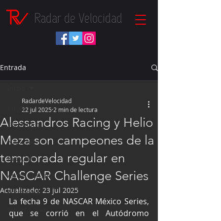
Radar de Velocidad
Entrada
Inicio
RadardeVelocidad
Inicio
22 jul 2025
2 min de lectura
Alessandros Racing y Helio
Fórmula 1
Meza son campeones de la
NASCAR
temporada regular en
IndyCar
NASCAR Challenge Series
Autos Turismo
Actualizado:
23 jul 2025
Fórmula E
La fecha 9 de NASCAR México Series, 
Súper Copa
que se corrió en el Autódromo 