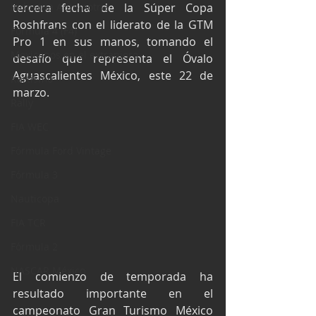
Industria Automotriz
tercera fecha de la Súper Copa 
Roshfrans con el liderato de la GTM 
Fórmula 4 (F4)
Pro 1 en sus manos, tomando el 
Mexicanos en el extranjero
desafío que representa el Óvalo 
Aguascalientes México, este 22 de 
Kartismo
marzo.
Rally
FIA WEC
Fórmula Ford Vintage
Fórmula 3
Nauticopa
FIA TCR
Fórmula 2
NASCAR México
El comienzo de temporada ha 
resultado importante en el 
campeonato Gran Turismo México 