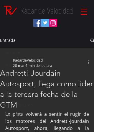
Radar de Velocidad
Entrada
Inicio
RadardeVelocidad
Inicio
20 mar
1 min de lectura
Andretti-Jourdain
Fórmula 1
Autosport, llega como líder
NASCAR
a la tercera fecha de la
IndyCar
GTM
Autos Turismo
La pista volverá a sentir el rugir de 
Fórmula E
los motores del Andretti-Jourdain 
Súper Copa
Autosport, ahora, llegando a la 