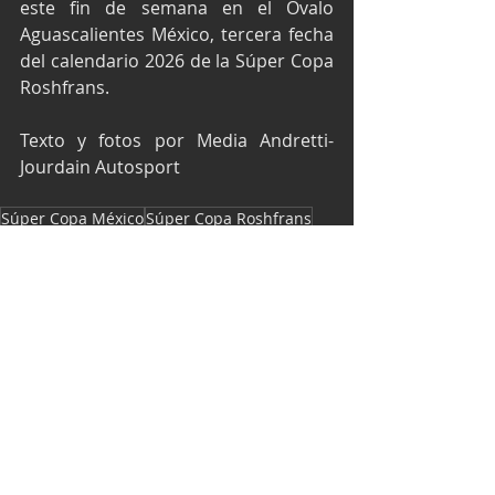
este fin de semana en el Óvalo 
Aguascalientes México, tercera fecha 
del calendario 2026 de la Súper Copa 
Roshfrans.
Texto y fotos por Media Andretti-
Jourdain Autosport
Súper Copa México
Súper Copa Roshfrans
Copa GTM
Óvalo Aguascalientes México
Paul Jourdain
Súper Copa Aguascalientes
Andretti Jourdain Autosport
Súper Copa
Entradas recientes
Ver todo