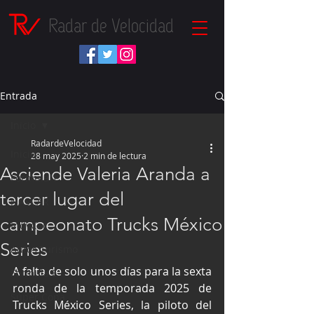
Radar de Velocidad
Entrada
Inicio
RadardeVelocidad
Inicio
28 may 2025
2 min de lectura
Asciende Valeria Aranda a
Fórmula 1
tercer lugar del
NASCAR
campeonato Trucks México
IndyCar
Series
Autos Turismo
A falta de solo unos días para la sexta 
Fórmula E
ronda de la temporada 2025 de 
Súper Copa
Trucks México Series, la piloto del 