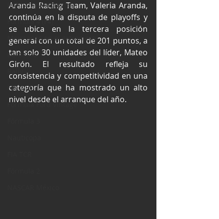
Industria Automotriz
Aranda Racing Team, Valeria Aranda, 
continúa en la disputa de playoffs y 
Fórmula 4 (F4)
se ubica en la tercera posición 
Mexicanos en el extranjero
general con un total de 201 puntos, a 
tan solo 30 unidades del líder, Mateo 
Kartismo
Girón. El resultado refleja su 
Rally
consistencia y competitividad en una 
categoría que ha mostrado un alto 
FIA WEC
nivel desde el arranque del año. 
Fórmula Ford Vintage
Fórmula 3
Nauticopa
FIA TCR
Fórmula 2
NASCAR México