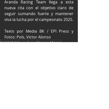
Aranda Racing Team llega a esta 
nueva cita con el objetivo claro de 
seguir sumando fuerte y mantener 
viva la lucha por el campeonato 2025.
Texto por Media BK / EPI Press y 
Fotos: Pols, Víctor Alonso
NASCAR México Series
Nascar México
EcoCentro Querétaro
Trucks Mexico Series
Vale Aranda
Valeria Aranda
NASCAR
Entradas recientes
Ver todo