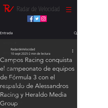
Radar de Velocidad
Entrada
Inicio
RadardeVelocidad
Inicio
10 sept 2025
2 min de lectura
Campos Racing conquista
Fórmula 1
el campeonato de equipos
NASCAR
de Fórmula 3 con el
IndyCar
respaldo de Alessandros
Autos Turismo
Racing y Heraldo Media
Fórmula E
Group
Súper Copa