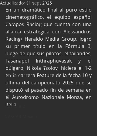
Actualizado:
Industria Automotriz
11 sept 2025
En un dramático final al puro estilo 
Fórmula 4 (F4)
cinematográfico, el equipo español 
Mexicanos en el extranjero
Campos Racing que cuenta con una 
alianza estratégica con Alessandros 
Kartismo
Racing/ Heraldo Media Group, logró 
Rally
su primer título en la Fórmula 3, 
luego de que sus pilotos, el tailandés, 
FIA WEC
Tasanapol Inthraphuvasak y el 
Fórmula Ford Vintage
búlgaro, Nikola Tsolov, hiciera el 1-2 
en la carrera Feature de la fecha 10 y 
Fórmula 3
última del campeonato 2025 que se 
Nauticopa
disputó el pasado fin de semana en 
FIA TCR
el Autodromo Nazionale Monza, en 
Italia.
Fórmula 2
NASCAR México