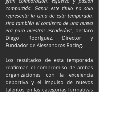
gran colaboración, esfuerzo y pasión 
compartida. Ganar este título no solo 
representa la cima de esta temporada, 
sino también el comienzo de una nueva 
era para nuestras escuderías”,
 declaró 
Diego Rodríguez, Director y 
Fundador de Alessandros Racing.
Los resultados de esta temporada 
reafirman el compromiso de ambas 
organizaciones con la excelencia 
deportiva y el impulso de nuevos 
talentos en las categorías formativas 
del automovilismo mundial.
Con la mirada puesta en nuevos 
desafíos, Alessandros Racing y 
Campos Racing ya planean los 
próximos pasos de esta alianza que 