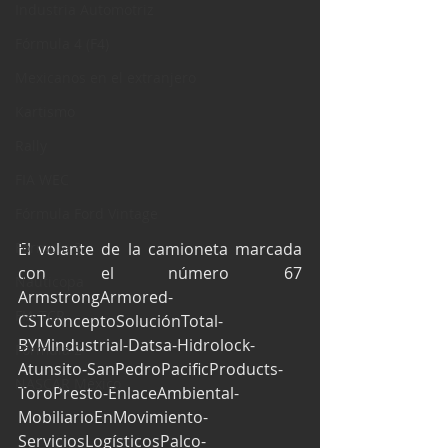
Industria Automotriz
Fórmula 4 (F4)
Mexicanos en el extranjero
Kartismo
Rally
FIA WEC
Fórmula Ford Vintage
El volante de la camioneta marcada 
Fórmula 3
con el número 67 
Nauticopa
ArmstrongArmored-
FIA TCR
CSTconceptoSoluciónTotal-
BYMindustrial-Datsa-Hidrolock-
Fórmula 2
Atunsito-SanPedroPacificProducts-
NASCAR México
ToroPresto-EnlaceAmbiental-
MobiliarioEnMovimiento-
ServiciosLogísticosPalco-