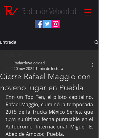
Radar de Velocidad
Entrada
Inicio
RadardeVelocidad
Inicio
20 nov 2025
1 min de lectura
Cierra Rafael Maggio con
Fórmula 1
noveno lugar en Puebla
NASCAR
Con un Top Ten, el piloto capitalino, 
IndyCar
Rafael Maggio, culminó la temporada 
Autos Turismo
2015 de la Trucks México Series, que 
tuvo su última fecha puntuable en el 
Fórmula E
Autódromo Internacional Miguel E. 
Súper Copa
Abed de Amozoc, Puebla.