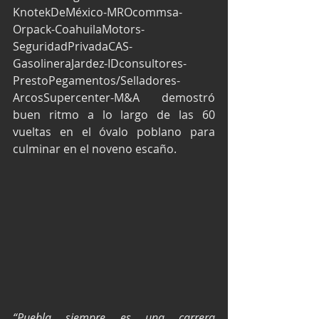
KnotekDeMéxico-MROcommsa-
Orpack-CoahuilaMotors-
SeguridadPrivadaCAS-
GasolineraJardez-IDconsultores-
PrestoPegamentos/Selladores-
ArcosSupercenter-M&A demostró 
buen ritmo a lo largo de las 60 
vueltas en el óvalo poblano para 
culminar en el noveno escaño.
“Puebla siempre es una carrera 