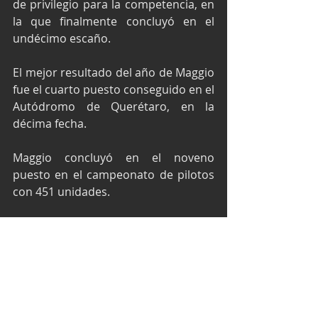
de privilegio para la competencia, en 
la que finalmente concluyó en el 
undécimo escaño.
El mejor resultado del año de Maggio 
fue el cuarto puesto conseguido en el 
Autódromo de Querétaro, en la 
décima fecha.
Maggio concluyó en el noveno 
puesto en el campeonato de pilotos 
con 451 unidades.
M&A / EPI Press
NASCAR México Series
NASCAR México
Trucks México Series
Autódromo Miguel E.Abed
Prime Sports Racing
Final de NASCAR
Rafa Maggio
NASCAR