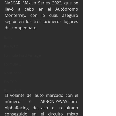
Industria Automotriz
NASCAR México Series 2022, que se 
llevó a cabo en el Autódromo 
Fórmula 4 (F4)
Monterrey, con lo cual, aseguró 
Mexicanos en el extranjero
seguir en los tres primeros lugares 
del campeonato.
Kartismo
Rally
FIA WEC
Fórmula Ford Vintage
Fórmula 3
Nauticopa
FIA TCR
Fórmula 2
El volante del auto marcado con el 
NASCAR México
número 6 AKRON-YAVAS.com-
AlphaRacing destacó el resultado 
conseguido en el circuito mixto 