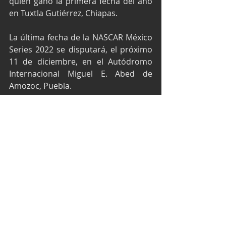
quien ganó la primera fecha del año 
en Tuxtla Gutiérrez, Chiapas.
La última fecha de la NASCAR México 
Series 2022 se disputará, el próximo 
11 de diciembre, en el Autódromo 
Internacional Miguel E. Abed de 
Amozoc, Puebla. 
Texto y fotos por Media Alpha Racing.
NASCAR México Series
Rogelio López
NASCAR
Entradas recientes
Ver todo