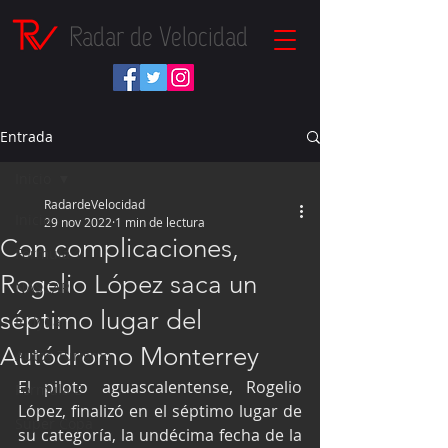
Radar de Velocidad
Entrada
Inicio
RadardeVelocidad
Inicio
29 nov 2022
1 min de lectura
Con complicaciones,
Fórmula 1
Rogelio López saca un
NASCAR
séptimo lugar del
IndyCar
Autódromo Monterrey
Autos Turismo
El piloto aguascalentense, Rogelio 
Fórmula E
López, finalizó en el séptimo lugar de 
Súper Copa
su categoría, la undécima fecha de la 