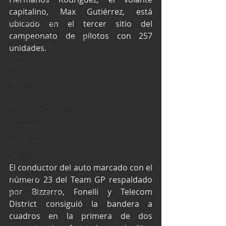
Industria Automotriz
capitalino, Max Gutiérrez, está 
Fórmula 4 (F4)
ubicado en el tercer sitio del 
campeonato de pilotos con 257 
Mexicanos en el extranjero
unidades.
Kartismo
Rally
FIA WEC
Fórmula Ford Vintage
Fórmula 3
Nauticopa
FIA TCR
El conductor del auto marcado con el 
Fórmula 2
número 23 del Team GP respaldado 
por Bizzarro, Fonelli y Telecom 
NASCAR México
District consiguió la bandera a 
cuadros en la primera de dos 