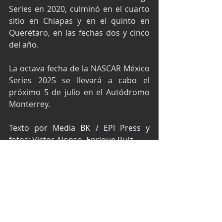
Series en 2020, culminó en el cuarto 
sitio en Chiapas y en el quinto en 
Querétaro, en las fechas dos y cinco 
del año.
La octava fecha de la NASCAR México 
Series 2025 se llevará a cabo el 
próximo 5 de julio en el Autódromo 
Monterrey.
Texto por Media BK / EPI Press y 
f
otos: Victor Alonso, Enrique Ruíz
NASCAR México Series
NASCAR México
Canel's Racing Team
Max Gutiérrez
NASCAR