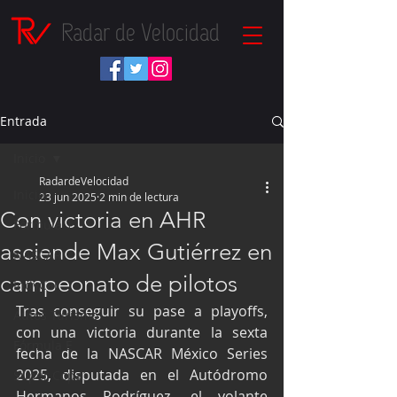
Radar de Velocidad
Entrada
Inicio
RadardeVelocidad
Inicio
23 jun 2025
2 min de lectura
Con victoria en AHR
Fórmula 1
asciende Max Gutiérrez en
NASCAR
campeonato de pilotos
IndyCar
Tras conseguir su pase a playoffs, 
Autos Turismo
con una victoria durante la sexta 
Fórmula E
fecha de la NASCAR México Series 
2025, disputada en el Autódromo 
Súper Copa
Hermanos Rodríguez, el volante 