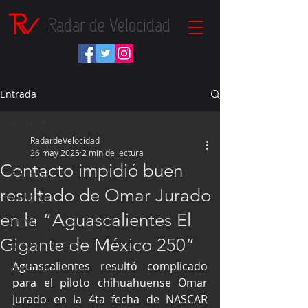
Radar de Velocidad
Entrada
Inicio
RadardeVelocidad
Inicio
26 may 2025
2 min de lectura
Contacto impidió buen
Fórmula 1
resultado de Omar Jurado
NASCAR
en la “Aguascalientes El
IndyCar
Gigante de México 250”
Autos Turismo
Aguascalientes resultó complicado 
Fórmula E
para el piloto chihuahuense Omar 
Súper Copa
Jurado en la 4ta fecha de NASCAR 