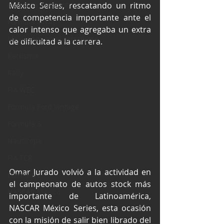
Industria Automotriz
México Series, rescatando un ritmo 
de competencia importante ante el 
Fórmula 4 (F4)
calor intenso que agregaba un extra 
Mexicanos en el extranjero
de dificultad a la carrera.
Kartismo
Rally
FIA WEC
Fórmula Ford Vintage
Fórmula 3
Nauticopa
FIA TCR
Omar Jurado volvió a la actividad en 
Fórmula 2
el campeonato de autos stock más 
NASCAR México
importante de Latinoamérica, 
NASCAR México Series, esta ocasión 
con la misión de salir bien librado del 