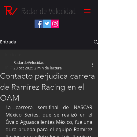
Radar de Velocidad
Entrada
Inicio
RadardeVelocidad
Inicio
23 oct 2025
2 min de lectura
Contacto perjudica carrera
Fórmula 1
de Ramírez Racing en el
NASCAR
OAM
IndyCar
La carrera semifinal de NASCAR 
Autos Turismo
México Series, que se realizó en el 
Fórmula E
Óvalo Aguascalientes México, fue una 
dura prueba para el equipo Ramírez 
Súper Copa
Racing y su piloto José Luis Ramírez, 