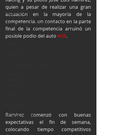
Industria Automotriz
quien a pesar de realizar una gran 
Fórmula 4 (F4)
actuación en la mayoría de la 
competencia, un contacto en la parte 
Mexicanos en el extranjero
final de la competencia arruinó un 
Kartismo
posible podio del auto 
#08
.
Rally
FIA WEC
Fórmula Ford Vintage
Fórmula 3
Nauticopa
FIA TCR
Fórmula 2
Ramírez comenzó con buenas 
NASCAR México
expectativas el fin de semana, 
colocando tiempo competitivos 