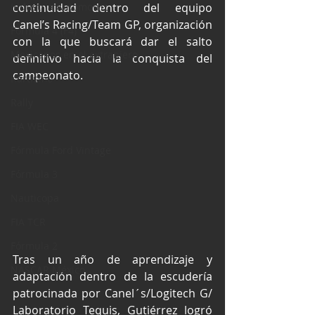
Industria Automotriz
continuidad dentro del equipo 
Canel’s Racing/Team GP, organización 
Fórmula 4 (F4)
con la que buscará dar el salto 
Mexicanos en el extranjero
definitivo hacia la conquista del 
campeonato.
Kartismo
Rally
FIA WEC
Fórmula Ford Vintage
Fórmula 3
Nauticopa
FIA TCR
Fórmula 2
Tras un año de aprendizaje y 
NASCAR México
adaptación dentro de la escudería 
patrocinada por Canel´s/Logitech G/ 
Laboratorio Tequis, Gutiérrez logró 