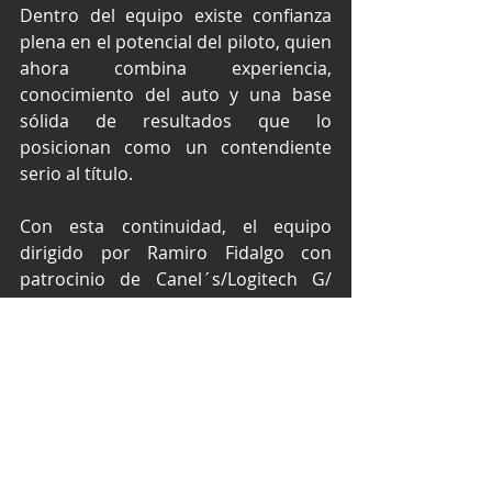
Dentro del equipo existe confianza 
plena en el potencial del piloto, quien 
ahora combina experiencia, 
conocimiento del auto y una base 
sólida de resultados que lo 
posicionan como un contendiente 
serio al título.
Con esta continuidad, el equipo 
dirigido por Ramiro Fidalgo con 
patrocinio de Canel´s/Logitech G/ 
Laboratorio Tequis apuesta por la 
estabilidad deportiva y por mantener 
un proyecto competitivo que buscará 
consolidarse como uno de los más 
fuertes de la parrilla en la próxima 
temporada.
Texto por Prensa Canel's Racing y 