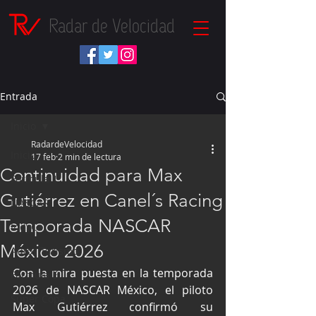
Radar de Velocidad
Entrada
Inicio
RadardeVelocidad
Inicio
17 feb
2 min de lectura
Continuidad para Max
Fórmula 1
Gutiérrez en Canel´s Racing
NASCAR
Temporada NASCAR
IndyCar
México 2026
Autos Turismo
Con la mira puesta en la temporada 
Fórmula E
2026 de NASCAR México, el piloto 
Súper Copa
Max Gutiérrez confirmó su 