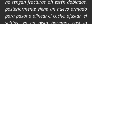
no tengan fracturas oh estén dobladas, 
posteriormente viene un nuevo armado 
para pasar a alinear el coche, ajustar  el 
setting, ya en pista hacemos casi lo 
mismo estar buscando muchos cambios 
para que el piloto decida dónde le gusta 
más el coche que tenga el mejor 
comportamiento y sea rápido,  en el 
auto 
#88
 estamos Raúl, Noe, Efraín y su 
servidor quien es el contacto con 
director, piloto y nosotros como 
mecánicos”.
Texto y fotos por Prensa Canel's 
Racing.
NASCAR México Series
NASCAR México
Canel's Racing Team
Max Gutiérrez
playoffs de Nascar
Autódromo EcoCentro Querétaro