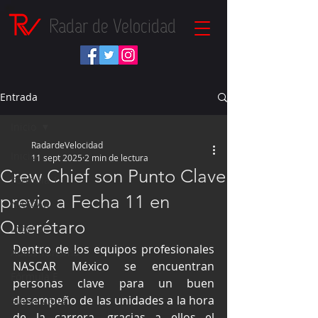
Radar de Velocidad
Entrada
Inicio
RadardeVelocidad
Inicio
11 sept 2025
2 min de lectura
Crew Chief son Punto Clave
Fórmula 1
previo a Fecha 11 en
NASCAR
Querétaro
IndyCar
Dentro de los equipos profesionales 
Autos Turismo
NASCAR México se encuentran 
Fórmula E
personas clave para un buen 
desempeño de las unidades a la hora 
Súper Copa
de la carrera, gracias a ellos el 