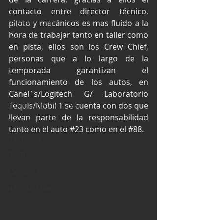
Industria Automotriz
contacto entre director técnico, 
Fórmula 4 (F4)
piloto y mecánicos es mas fluido a la 
hora de trabajar tanto en taller como 
Mexicanos en el extranjero
en pista, ellos son los Crew Chief, 
Kartismo
personas que a lo largo de la 
temporada garantizan el 
Rally
funcionamiento de los autos, en 
FIA WEC
Canel´s/Logitech G/ Laboratorio 
Fórmula Ford Vintage
Tequis/Mobil 1 se cuenta con dos que 
llevan parte de la responsabilidad 
Fórmula 3
tanto en el auto 
#23
 como en el 
#88
.
Nauticopa
FIA TCR
Fórmula 2
NASCAR México