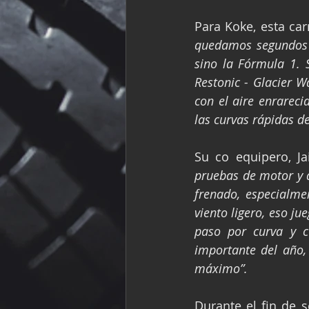
Para Koke, esta car
quedamos segundos 
sino la Fórmula 1. 
Restonic - Glacier 
con el aire enrareci
las curvas rápidas d
Su co equipero, J
pruebas de motor y a
frenado, especialme
viento ligero, eso ju
paso por curva y c
importante del año, 
máximo”.
Durante el fin de 