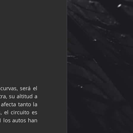
rvas, será el 
, su altitud a 
fecta tanto la 
el circuito es 
 los autos han 