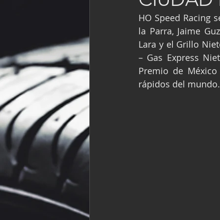
Fórmula Ford Vinta
HO Speed Racing se 
la Parra, Jaime Gu
Lara y el Grillo Nie
NASCAR México
– Gas Express Nie
Premio de México 
rápidos del mundo.