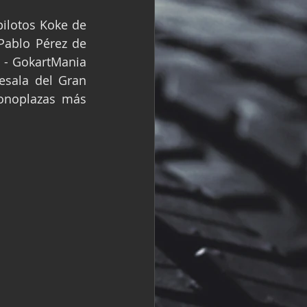
R
Fórmula 2
ilotos Koke de 
Pablo Pérez de 
 - GokartMania 
sala del Gran 
onoplazas más 