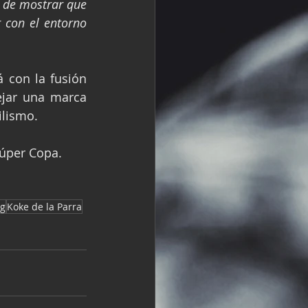
 de mostrar que 
con el entorno 
 con la fusión 
jar una marca 
ilismo.
Súper Copa.
ng
Koke de la Parra