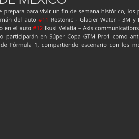
ge
Fórmula 3
Nauticopa
FIA TC
prepara para vivir un fin de semana histórico, los p
zmán del auto 
#11
 Restonic - Glacier Water - 3M y 
to en el auto 
#12
 Ikusi Velatia – Axis communications
to participarán en Súper Copa GTM Pro1 como ante
de Fórmula 1, compartiendo escenario con los m