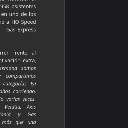
58 asistentes 
en uno de los 
ne a HO Speed 
 – Gas Express 
er frente al 
público del GP es una motivación extra, 
semana somos 
 compartimos 
categorías. En 
ños corriendo, 
 varias veces. 
Velatia, Axis 
Mania y Gas 
s más que una 