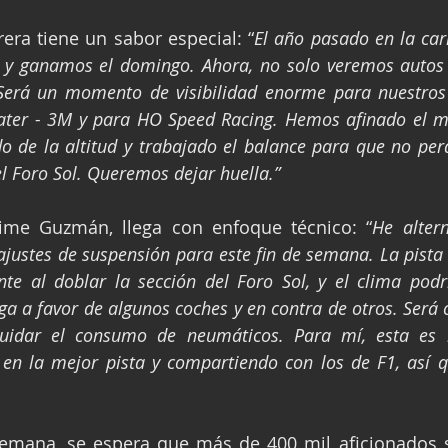
rera tiene un sabor especial: “
El año pasado en la car
y ganamos el domingo. Ahora, no solo veremos autos 
Será un momento de visibilidad enorme para nuestros 
Water - 3M y para HO Speed Racing. Hemos afinado el mo
do de la altitud y trabajado el balance para que no pe
el Foro Sol. Queremos dejar huella.”
aime Guzmán, llega con enfoque técnico: “
He alter
justes de suspensión para este fin de semana. La pista
nte al doblar la sección del Foro Sol, y el clima podr
ega a favor de algunos coches y en contra de otros. Será 
uidar el consumo de neumáticos. Para mí, esta es l
en la mejor pista y compartiendo con los de F1, así qu
semana, se espera que más de 400 mil aficionados s