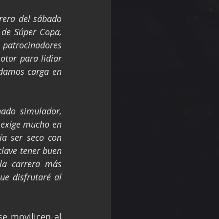
rera del sábado 
de Súper Copa, 
patrocinadores 
tor para lidiar 
rdamos carga en 
nado simulador, 
 exige mucho en 
ía ser seco con 
clave tener buen 
a carrera más 
e disfrutaré al 
e movilicen al 