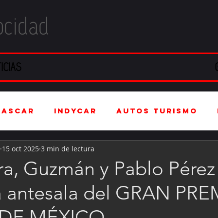
ocidad
ICIAS
NASCAR
IndyCar
Autos Turismo
15 oct 2025
3 min de lectura
stria Automotriz
Fórmula 4 (F4)
ra, Guzmán y Pablo Pérez
la antesala del GRAN PR
tranjero
Kartismo
Rally
FIA W
 DE MÉXICO