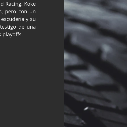
d Racing. Koke 
R
Fórmula 2
s, pero con un 
escudería y su 
testigo de una 
 playoffs.