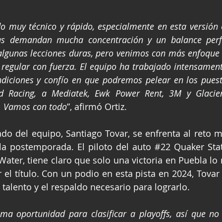
o muy técnico y rápido, especialmente en esta versión 
gas demandan mucha concentración y un balance perfe
algunas lecciones duras, pero venimos con más enfoque 
regular con fuerza. El equipo ha trabajado intensament
diciones y confío en que podremos pelear en los puesto
 Racing, a Mediatek, Ewk Power Rent, 3M y Glacier
o. Vamos con todo
”, afirmó Ortiz.
o del equipo, Santiago Tovar, se enfrenta al reto má
la postemporada. El piloto del auto 
#22
 Quaker Sta
 Water, tiene claro que solo una victoria en Puebla lo
r el título. Con un podio en esta pista en 2024, Tovar
 talento y el respaldo necesario para lograrlo.
ima oportunidad para clasificar a playoffs, así que n