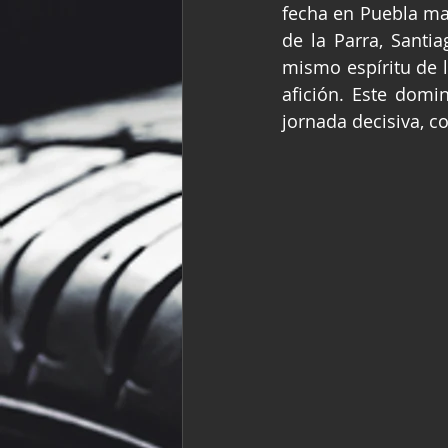
fecha en Puebla ma
Fórmula Ford Vinta
de la Parra, Santia
mismo espíritu de l
afición. Este domi
NASCAR México
jornada decisiva, c