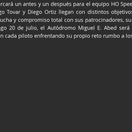
rcará un antes y un después para el equipo HO Spee
ge
Fórmula 3
Nauticopa
FIA TC
go Tovar y Diego Ortiz llegan con distintos objetivo
ucha y compromiso total con sus patrocinadores, su 
ngo 20 de julio, el Autódromo Miguel E. Abed será 
on cada piloto enfrentando su propio reto rumbo a los