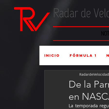
Radar de Vel
NOT
Inicio
Fórmula 1
RadardeVelocidad
Súper Copa
Indu
De la Par
en NASC
Mexicanos en el ex
La temporada regul