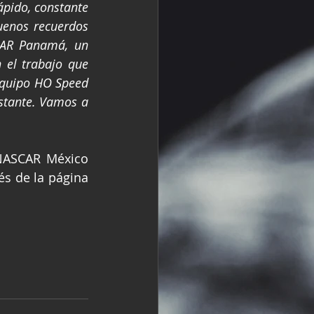
pido, constante 
enos recuerdos 
AR Panamá, un 
el trabajo que 
quipo HO Speed 
stante. Vamos a 
NASCAR México 
és de la página 