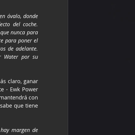
en óvalo, donde 
cto del coche. 
que nunca para 
e para poner el 
s de adelante. 
 Water por su 
s claro, ganar 
te - Ewk Power 
 mantendrá con 
 sabe que tiene 
o hay margen de 