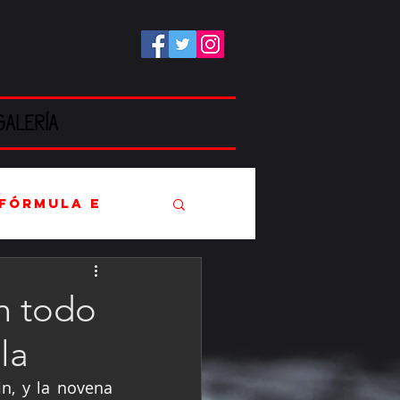
GALERÍA
Fórmula E
án todo
la
EC
n, y la novena 