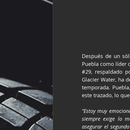
Después de un sóli
#29
, respaldado p
Glacier Water, ha d
temporada. Puebla,
este trazado, lo que
“Estoy muy emociona
siempre exige lo me
asegurar el segundo