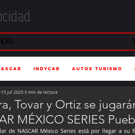
ocidad
ICIAS
NASCAR
IndyCar
Autos Turismo
15 jul 2025
3 min de lectura
stria Automotriz
Fórmula 4 (F4)
ra, Tovar y Ortiz se jugar
AR MÉXICO SERIES Pueb
tranjero
Kartismo
Rally
FIA W
ar de NASCAR México Series está por llegar a su fi