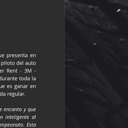
e presenta en 
Puebla como líder del campeonato en la categoría NASCAR Challenge. El piloto del auto 
r Rent - 3M - 
urante toda la 
e es ganar en 
da regular.
 encanta y que 
inteligente al 
ampeonato. Esta 