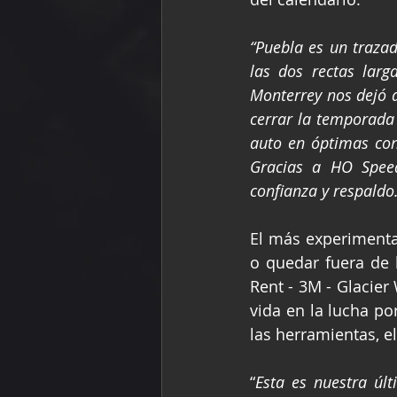
“Puebla es un trazad
las dos rectas lar
Monterrey nos dejó 
cerrar la temporada 
auto en óptimas con
Gracias a HO Speed
confianza y respald
El más experimentad
o quedar fuera de 
Rent - 3M - Glacier
vida en la lucha po
las herramientas, el
“
Esta es nuestra últ