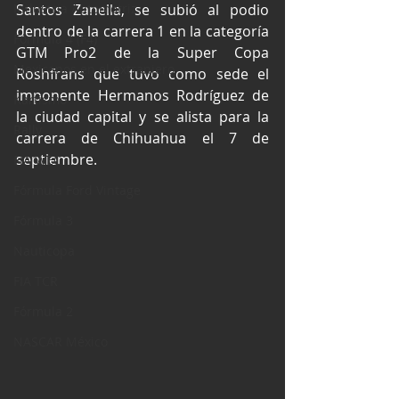
Industria Automotriz
Santos Zanella, se subió al podio 
dentro de la carrera 1 en la categoría 
Fórmula 4 (F4)
GTM Pro2 de la Super Copa 
Mexicanos en el extranjero
Roshfrans que tuvo como sede el 
imponente Hermanos Rodríguez de 
Kartismo
la ciudad capital y se alista para la 
Rally
carrera de Chihuahua el 7 de 
septiembre. 
FIA WEC
Fórmula Ford Vintage
Fórmula 3
Nauticopa
FIA TCR
Fórmula 2
NASCAR México