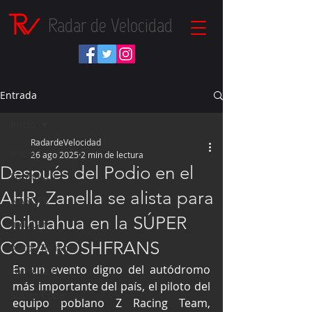
Radar de Velocidad
Entrada
Inicio
RadardeVelocidad
Inicio
26 ago 2025
2 min de lectura
Después del Podio en el
Fórmula 1
AHR, Zanella se alista para
NASCAR
Chihuahua en la SÚPER
IndyCar
COPA ROSHFRANS
Autos Turismo
En un evento digno del autódromo 
Fórmula E
más importante del país, el piloto del 
Súper Copa
equipo poblano Z Racing Team, 