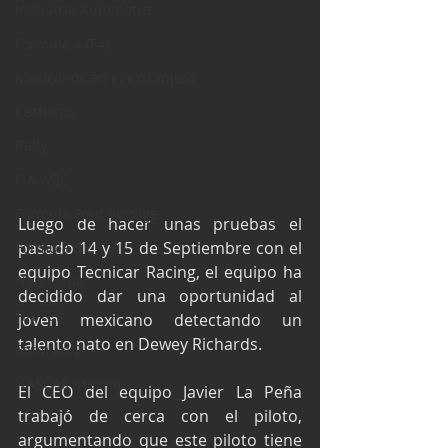
Industria Automotriz
Fórmula 4 (F4)
Mexicanos en el extranjero
Kartismo
Rally
FIA WEC
Fórmula Ford Vintage
Luego de hacer unas pruebas el 
pasado 14 y 15 de Septiembre con el 
Fórmula 3
equipo Tecnicar Racing, el equipo ha 
Nauticopa
decidido dar una oportunidad al 
FIA TCR
joven mexicano detectando un 
talento nato en Dewey Richards.
Fórmula 2
NASCAR México
El CEO del equipo Javier La Peña 
trabajó de cerca con el piloto, 
argumentando que este piloto tiene 