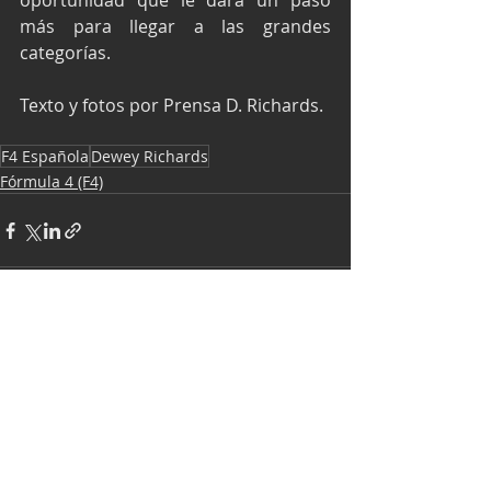
oportunidad que le dará un paso 
más para llegar a las grandes 
categorías.
Texto y fotos por Prensa D. Richards.
F4 Española
Dewey Richards
Fórmula 4 (F4)
Entradas recientes
Ver todo