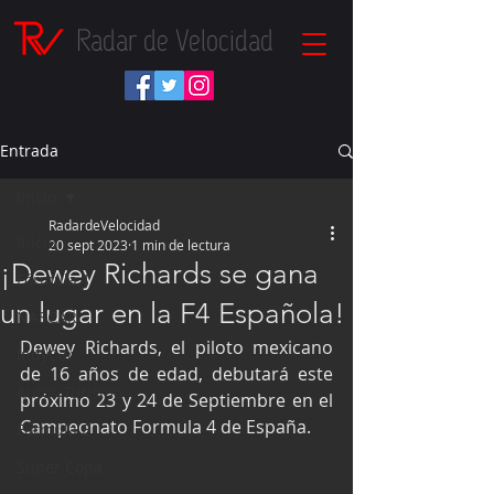
Radar de Velocidad
Entrada
Inicio
RadardeVelocidad
Inicio
20 sept 2023
1 min de lectura
¡Dewey Richards se gana
Fórmula 1
un lugar en la F4 Española!
NASCAR
Dewey Richards, el piloto mexicano 
IndyCar
de 16 años de edad, debutará este 
Autos Turismo
próximo 23 y 24 de Septiembre en el 
Campeonato Formula 4 de España.
Fórmula E
Súper Copa