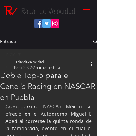
Radar de Velocidad
Entrada
Inicio
RadardeVelocidad
Inicio
19 jul 2022
2 min de lectura
Doble Top-5 para el
Fórmula 1
Canel's Racing en NASCAR
NASCAR
en Puebla
IndyCar
Gran carrera NASCAR México se 
Autos Turismo
ofreció en el Autódromo Miguel E 
Fórmula E
Abed al correrse la quinta ronda de 
la temporada, evento en el cual el 
Súper Copa
equipo Canel´s /Logitech 