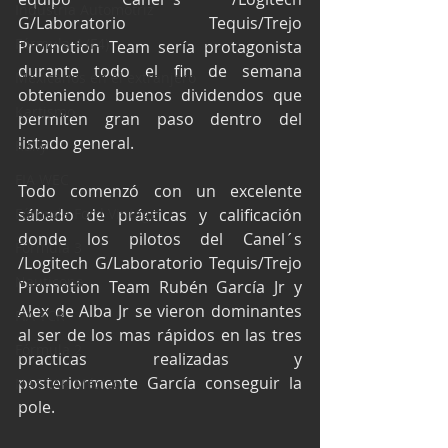
Industria Automotriz
G/Laboratorio Tequis/Trejo 
Fórmula 4 (F4)
Promotion Team sería protagonista 
durante todo el fin de semana 
Mexicanos en el extranjero
obteniendo buenos dividendos que 
Kartismo
permiten gran paso dentro del 
listado general.
Rally
FIA WEC
Todo comenzó con un excelente 
Fórmula Ford Vintage
sábado de prácticas y calificación 
donde los pilotos del Canel´s 
Fórmula 3
/Logitech G/Laboratorio Tequis/Trejo 
Nauticopa
Promotion Team Rubén García Jr y 
Alex de Alba Jr se vieron dominantes 
FIA TCR
al ser de los mas rápidos en las tres 
Fórmula 2
practicas realizadas y 
posteriormente García conseguir la 
NASCAR México
pole.