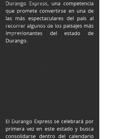
Industria Automotriz
Durango Express, una competencia 
que promete convertirse en una de 
Fórmula 4 (F4)
las más espectaculares del país al 
Mexicanos en el extranjero
recorrer algunos de los paisajes más 
impresionantes del estado de 
Kartismo
Durango.
Rally
FIA WEC
Fórmula Ford Vintage
Fórmula 3
Nauticopa
FIA TCR
Fórmula 2
NASCAR México
El Durango Express se celebrará por 
primera vez en este estado y busca 
consolidarse dentro del calendario 