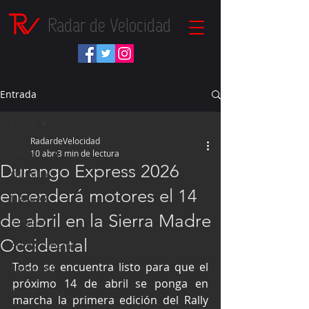
Radar de Velocidad
Entrada
Inicio
RadardeVelocidad
Inicio
10 abr
3 min de lectura
Durango Express 2026
Fórmula 1
encenderá motores el 14
NASCAR
de abril en la Sierra Madre
IndyCar
Occidental
Autos Turismo
Todo se encuentra listo para que el 
Fórmula E
próximo 14 de abril se ponga en 
Súper Copa
marcha la primera edición del Rally 