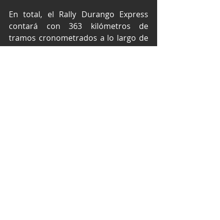
En total, el Rally Durango Express 
contará con 363 kilómetros de 
tramos cronometrados a lo largo de 
cuatro días de competencia, lo que lo 
posiciona como uno de los rallies 
más exigentes y espectaculares del 
país.
El evento se realiza bajo el aval y 
sanción de la Federación Mexicana 
de Automovilismo Deportivo 
(FEMADAC) y la Comisión Nacional de 
Rallies México. (CNRM).
Con paisajes únicos, rutas 
desafiantes y la participación de 
destacados pilotos nacionales e 
internacionales, el Rally Durango 