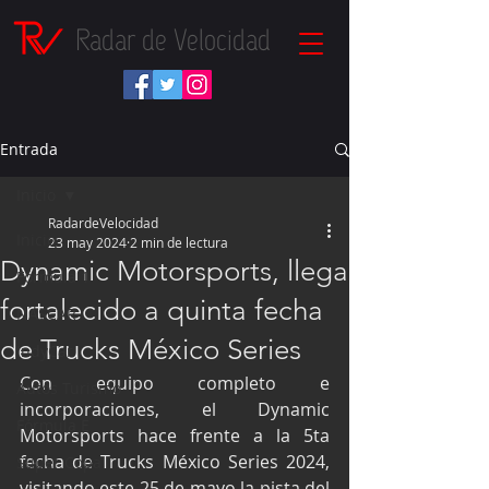
Radar de Velocidad
Entrada
Inicio
RadardeVelocidad
Inicio
23 may 2024
2 min de lectura
Dynamic Motorsports, llega
Fórmula 1
fortalecido a quinta fecha
NASCAR
de Trucks México Series
IndyCar
Con equipo completo e 
Autos Turismo
incorporaciones, el Dynamic 
Fórmula E
Motorsports hace frente a la 5ta 
fecha de Trucks México Series 2024, 
Súper Copa
visitando este 25 de mayo la pista del 