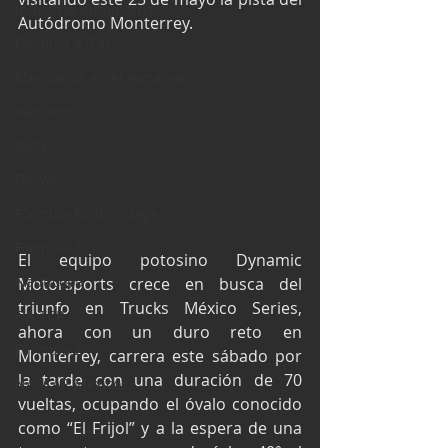
Industria Automotriz
Autódromo Monterrey.
Fórmula 4 (F4)
Mexicanos en el extranjero
Kartismo
Rally
FIA WEC
Fórmula Ford Vintage
Fórmula 3
El equipo potosino Dynamic 
Nauticopa
Motorsports crece en busca del 
triunfo en Trucks México Series, 
FIA TCR
ahora con un duro reto en 
Fórmula 2
Monterrey, carrera este sábado por 
la tarde con una duración de 70 
NASCAR México
vueltas, ocupando el óvalo conocido 
como “El Frijol” y a la espera de una 