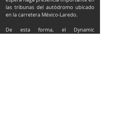
las tribunas del autódromo ubicado 
en la carretera México-Laredo.
De esta forma, el Dynamic 
Motorsports se reporta listo para la 
5ta fecha de Trucks México Series, 
este sábado 25 de mayo en el 
Autódromo Monterrey.
Texto y fotos por Media Dynamic 
Motorsports
NASCAR México Series
Mateo Girón
Dynamic Motorsports team
Santiago Cruz
NASCAR