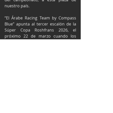
nuestro país.
“El Árabe Racing Team by Compass 
Blue” apunta al tercer escalón de la 
Súper Copa Roshfrans 2026, el 
próximo 22 de marzo cuando los 
motores invadan al Óvalo 
Aguascalientes México.
Texto y fotos por Media El Árabe 
Racing Team by Compass Blue
Súper Copa México
Súper Copa Roshfrans
Súper Óvalo Chiapas
Juan Cantú “El Árabe” Jr
EL Árabe Racing Team
Héctor Aguirre
Juan Cantú Jr
Súper Copa