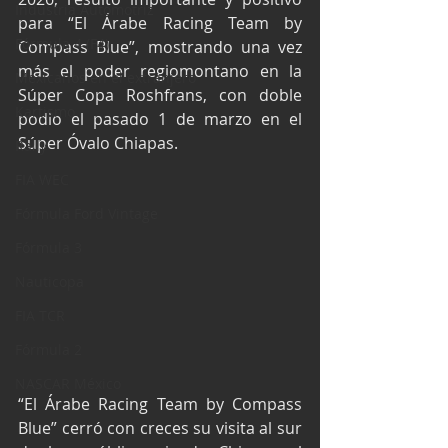
Industria Automotriz
para “El Árabe Racing Team by 
Fórmula 4 (F4)
Compass Blue”, mostrando una vez 
más el poder regiomontano en la 
Mexicanos en el extranjero
Súper Copa Roshfrans, con doble 
Kartismo
podio el pasado 1 de marzo en el 
Súper Óvalo Chiapas.
Rally
FIA WEC
Fórmula Ford Vintage
Fórmula 3
Nauticopa
FIA TCR
Fórmula 2
NASCAR México
“El Árabe Racing Team by Compass 
Blue” cerró con creces su visita al sur 