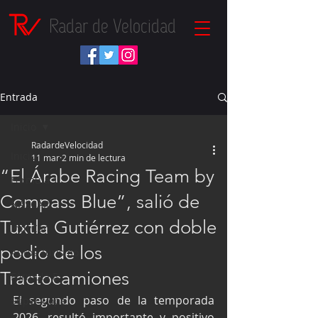
Radar de Velocidad
Entrada
Inicio
RadardeVelocidad
Inicio
11 mar
2 min de lectura
“El Árabe Racing Team by
Fórmula 1
Compass Blue”, salió de
NASCAR
Tuxtla Gutiérrez con doble
IndyCar
podio de los
Autos Turismo
Tractocamiones
Fórmula E
El segundo paso de la temporada 
Súper Copa
2026, resultó importante y positivo 