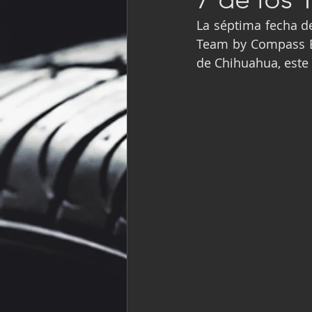
Fórmula Ford Vinta
La séptima fecha de
Team by Compass Bl
de Chihuahua, este
NASCAR México