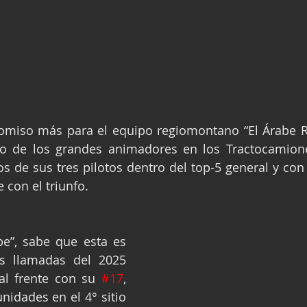
omiso más para el equipo regiomontano “El Árabe R
o de los grandes animadores en los Tractocamione
s de sus tres pilotos dentro del top-5 general y con 
 con el triunfo.
be”, sabe que esta es 
s llamadas del 2025 
al frente con su 
#17
, 
idades en el 4° sitio 