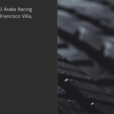
R
Fórmula 2
l Árabe Racing 
ancisco Villa, 