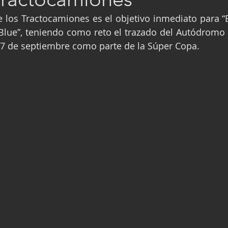
ge
Fórmula 3
Nauticopa
FIA TC
 los Tractocamiones es el objetivo inmediato para “E
ue”, teniendo como reto el trazado del Autódromo Fr
 7 de septiembre como parte de la Súper Copa.