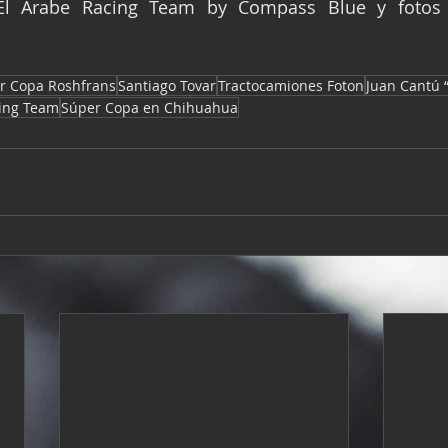
El Árabe Racing Team by Compass Blue y fotos 
r Copa Roshfrans
Santiago Tovar
Tractocamiones Foton
Juan Cantú “
ing Team
Súper Copa en Chihuahua