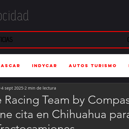
ocidad
ICIAS
NASCAR
IndyCar
Autos Turismo
4 sept 2025
2 min de lectura
stria Automotriz
Fórmula 4 (F4)
e Racing Team by Compa
ene cita en Chihuahua par
tranjero
Kartismo
Rally
FIA W
 Tractocamiones