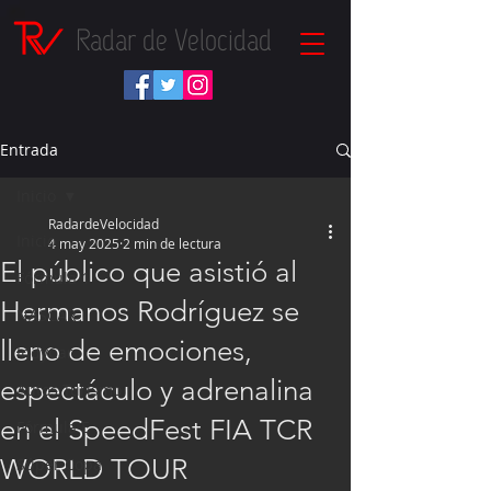
Radar de Velocidad
Entrada
Inicio
RadardeVelocidad
Inicio
4 may 2025
2 min de lectura
El público que asistió al
Fórmula 1
Hermanos Rodríguez se
NASCAR
lleno de emociones,
IndyCar
espectáculo y adrenalina
Autos Turismo
en el SpeedFest FIA TCR
Fórmula E
WORLD TOUR
Súper Copa