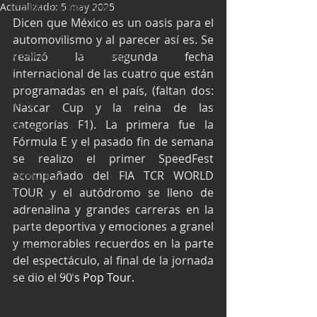
Actualizado:
Industria Automotriz
5 may 2025
Dicen que México es un oasis para el 
Fórmula 4 (F4)
automovilismo y al parecer así es. Se 
Mexicanos en el extranjero
realizó la segunda fecha 
internacional de las cuatro que están 
Kartismo
programadas en el país, (faltan dos: 
Rally
Nascar Cup y la reina de las 
categorías F1). La primera fue la 
FIA WEC
Fórmula E y el pasado fin de semana 
Fórmula Ford Vintage
se realizo el primer SpeedFest 
acompañado del FIA TCR WORLD 
Fórmula 3
TOUR y el autódromo se lleno de 
Nauticopa
adrenalina y grandes carreras en la 
FIA TCR
parte deportiva y emociones a granel 
y memorables recuerdos en la parte 
Fórmula 2
del espectáculo, al final de la jornada 
NASCAR México
se dio el 
90’s Pop Tour.