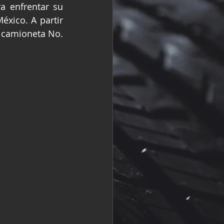
 enfrentar su 
R
Fórmula 2
ico. A partir 
 camioneta No. 