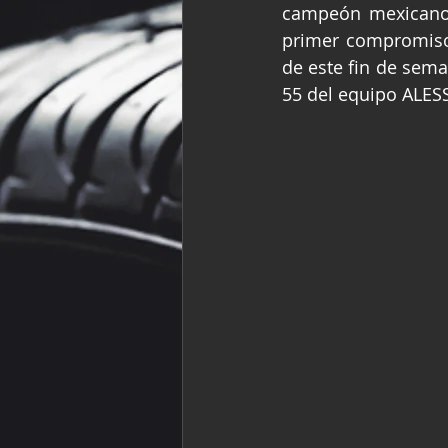
campeón mexicano E
Fórmula Ford Vinta
primer compromiso 
de este fin de sema
55 del equipo ALES
NASCAR México