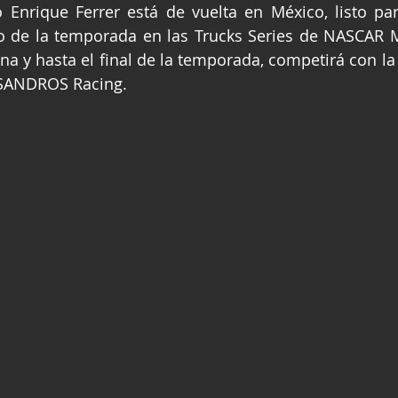
nrique Ferrer está de vuelta en México, listo para
ge
Fórmula 3
Nauticopa
FIA TC
de la temporada en las Trucks Series de NASCAR Méx
na y hasta el final de la temporada, competirá con la
SANDROS Racing.  