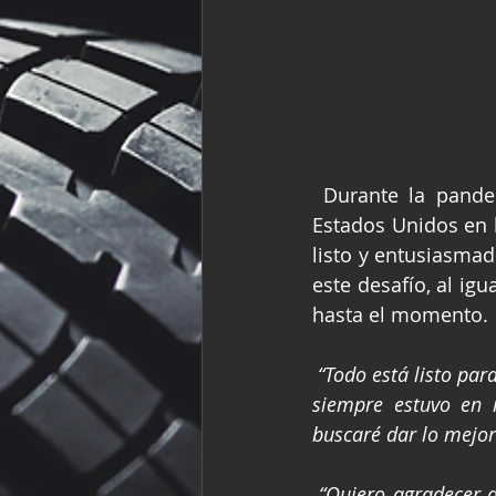
 Durante la pandemia de COVID-19, Enrique Ferrer tomó la decisión de emigrar a 
Estados Unidos en 
listo y entusiasmad
este desafío, al ig
hasta el momento. 
“Todo está listo par
siempre estuvo en 
buscaré dar lo mejor
“Quiero agradecer 