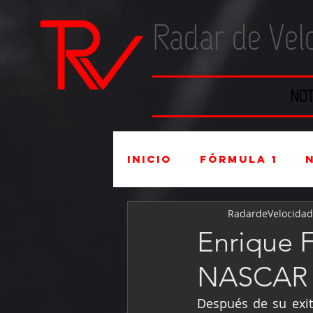
Radar de Vel
NOT
Inicio
Fórmula 1
RadardeVelocidad
Súper Copa
Indu
Enrique F
NASCAR 
Mexicanos en el ex
Después de su exit