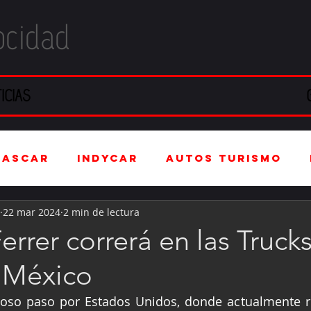
ocidad
ICIAS
NASCAR
IndyCar
Autos Turismo
22 mar 2024
2 min de lectura
stria Automotriz
Fórmula 4 (F4)
errer correrá en las Truck
México
tranjero
Kartismo
Rally
FIA W
oso paso por Estados Unidos, donde actualmente res