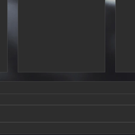
Problema mecánico impide
Rubé