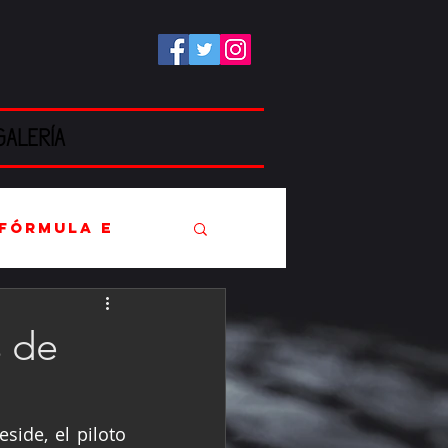
GALERÍA
Fórmula E
s de
EC
ide, el piloto 