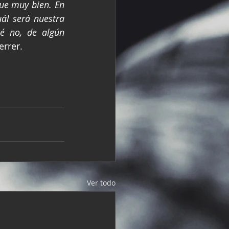
ue muy bien. En 
l será nuestra 
é no, de algún 
rrer.
Ver todo