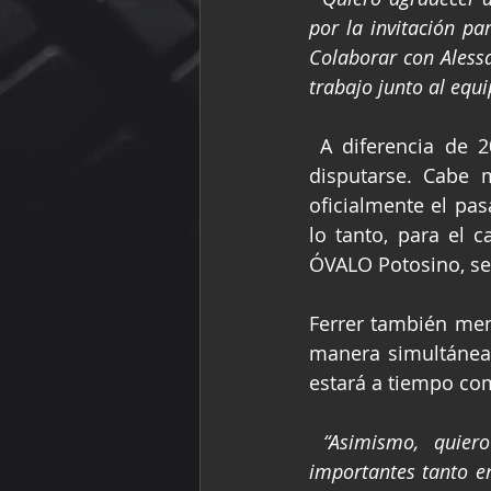
por la invitación pa
Colaborar con Aless
trabajo junto al equ
 A diferencia de 2023, las TRUCKS México Series contarán con 12 fechas más por 
disputarse. Cabe 
oficialmente el pa
lo tanto, para el 
ÓVALO Potosino, ser
Ferrer también men
manera simultánea
estará a tiempo co
“Asimismo, quier
importantes tanto e