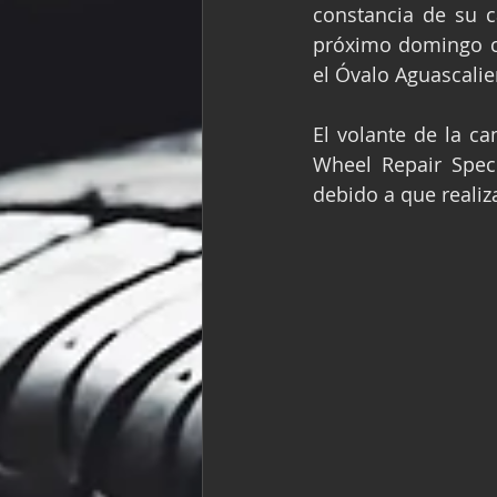
constancia de su ca
Fórmula Ford Vinta
próximo domingo cu
el Óvalo Aguascalie
NASCAR México
El volante de la ca
Wheel Repair Speci
debido a que realiz