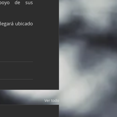
poyo de sus 
legará ubicado 
Ver todo