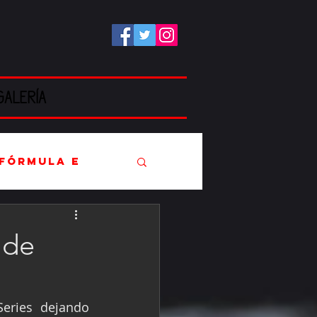
GALERÍA
Fórmula E
 de
EC
eries dejando 