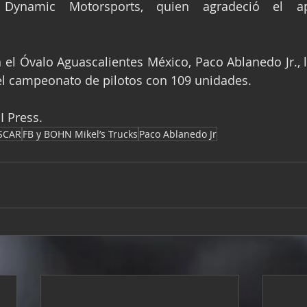
 Dynamic Motorsports, quien agradeció el a
n el Óvalo Aguascalientes México, Paco Ablanedo Jr., l
del campeonato de pilotos con 109 unidades.
I Press.
SCAR
FB y BOHN Mikel’s Trucks
Paco Ablanedo Jr