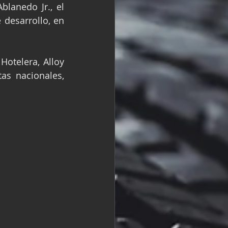
lanedo Jr., el 
R
Fórmula 2
desarrollo, en 
otelera, Alloy 
s nacionales, 