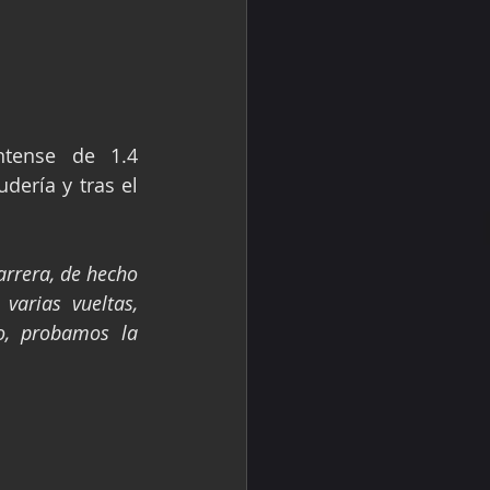
tense de 1.4 
ería y tras el 
arrera, de hecho 
arias vueltas, 
, probamos la 