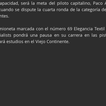
pacidad, será la meta del piloto capitalino, Paco Ab
ge
Fórmula 3
Nauticopa
FIA TC
ando se dispute la cuarta ronda de la categoría de 
ntes.
mioneta marcada con el número 69 Elegancia Textil H
alists pondrá una pausa en su carrera en las pista
ará estudios en el Viejo Continente.