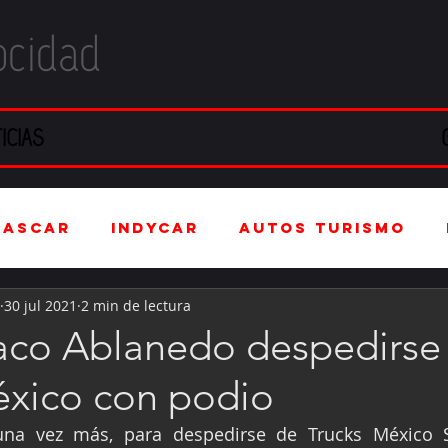
ocidad
ICIAS
NASCAR
IndyCar
Autos Turismo
30 jul 2021
2 min de lectura
stria Automotriz
Fórmula 4 (F4)
aco Ablanedo despedirse
éxico con podio
tranjero
Kartismo
Rally
FIA W
una vez más, para despedirse de Trucks México S