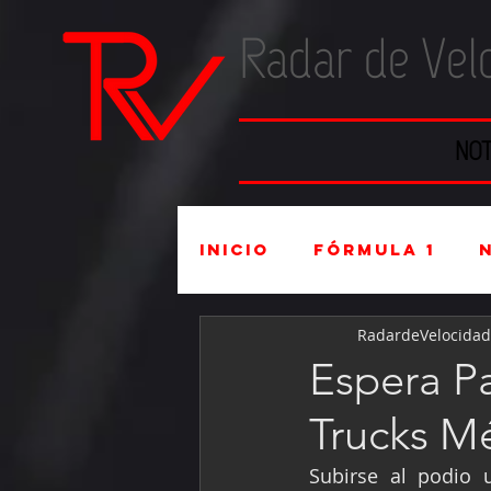
Radar de Vel
NOT
Inicio
Fórmula 1
RadardeVelocidad
Súper Copa
Indu
Espera P
Trucks M
Mexicanos en el ex
Subirse al podio 