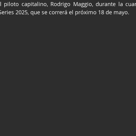
l piloto capitalino, Rodrigo Maggio, durante la cuar
ge
Fórmula 3
Nauticopa
FIA TC
eries 2025, que se correrá el próximo 18 de mayo.