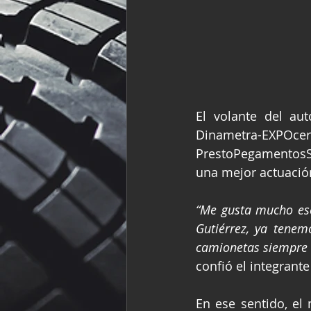
El volante del au
Dinametra-EXPOcer
PrestoPegamentosS
una mejor actuación
“Me gusta mucho ese
Gutiérrez, ya tenem
camionetas siempre 
confió el integrant
En ese sentido, el