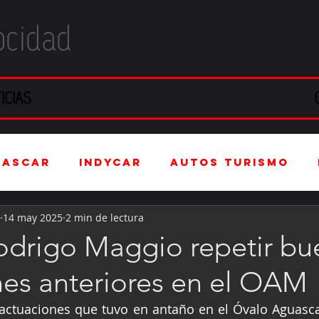
ocidad
ICIAS
NASCAR
IndyCar
Autos Turismo
14 may 2025
2 min de lectura
stria Automotriz
Fórmula 4 (F4)
odrigo Maggio repetir bu
nes anteriores en el OAM
tranjero
Kartismo
Rally
FIA W
 actuaciones que tuvo en antaño en el Óvalo Aguasca