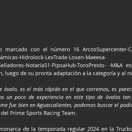
to marcado con el número 16 ArcosSupercenter-C
ámicas-Hidrolock-LexTrade-Losen-Maeesa-
elladores-Notaría51-PipsaHub-ToroPresto- -M&A esp
, luego de su pronta adaptación a la categoría y al n
 óvalo, es el más rápido en el que corremos, es pareci
os un poco de experiencia en este tipo de óvalos tan r
me fue bien en Aguascalientes, podemos buscar el podio
e del Prime Sports Racing Team.
 monarca de la temporada regular 2024 en la Trucks