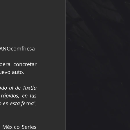
ANOcomfricsa-
era concretar 
uevo auto.
do al de Tuxtla 
ápidos, en las 
 en esta fecha
”, 
 México Series 