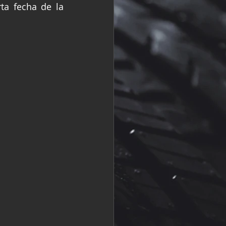
ta fecha de la 
R
Fórmula 2