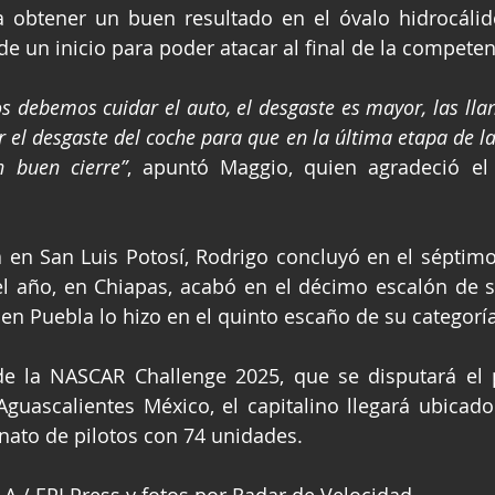
 obtener un buen resultado en el óvalo hidrocálido
de un inicio para poder atacar al final de la competen
os debemos cuidar el auto, el desgaste es mayor, las llan
el desgaste del coche para que en la última etapa de la
n buen cierre”
, apuntó Maggio, quien agradeció el
 en San Luis Potosí, Rodrigo concluyó en el séptimo 
l año, en Chiapas, acabó en el décimo escalón de su
n Puebla lo hizo en el quinto escaño de su categoría
de la NASCAR Challenge 2025, que se disputará el 
guascalientes México, el capitalino llegará ubicado
ato de pilotos con 74 unidades.
 / EPI Press y fotos por Radar de Velocidad.