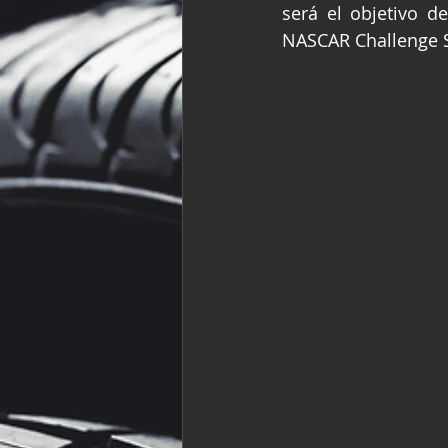
será el objetivo de
Fórmula Ford Vinta
NASCAR Challenge S
NASCAR México