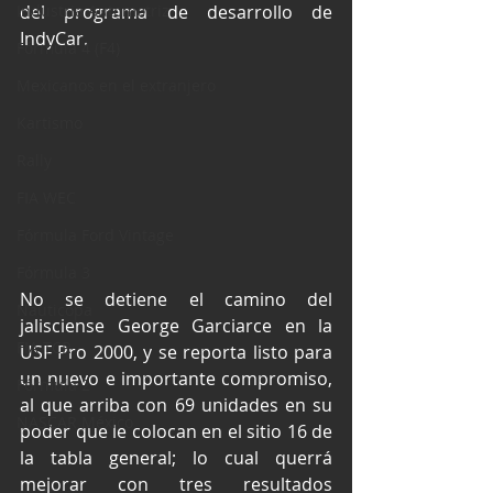
Industria Automotriz
del programa de desarrollo de 
IndyCar.
Fórmula 4 (F4)
Mexicanos en el extranjero
Kartismo
Rally
FIA WEC
Fórmula Ford Vintage
Fórmula 3
No se detiene el camino del 
Nauticopa
jalisciense George Garciarce en la 
FIA TCR
USF Pro 2000, y se reporta listo para 
un nuevo e importante compromiso, 
Fórmula 2
al que arriba con 69 unidades en su 
NASCAR México
poder que le colocan en el sitio 16 de 
la tabla general; lo cual querrá 
mejorar con tres resultados 