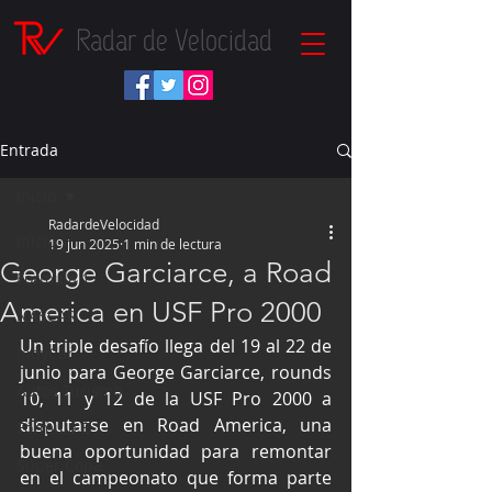
Radar de Velocidad
Entrada
Inicio
RadardeVelocidad
Inicio
19 jun 2025
1 min de lectura
George Garciarce, a Road
Fórmula 1
America en USF Pro 2000
NASCAR
Un triple desafío llega del 19 al 22 de 
IndyCar
junio para George Garciarce, rounds 
Autos Turismo
10, 11 y 12 de la USF Pro 2000 a 
disputarse en Road America, una 
Fórmula E
buena oportunidad para remontar 
Súper Copa
en el campeonato que forma parte 