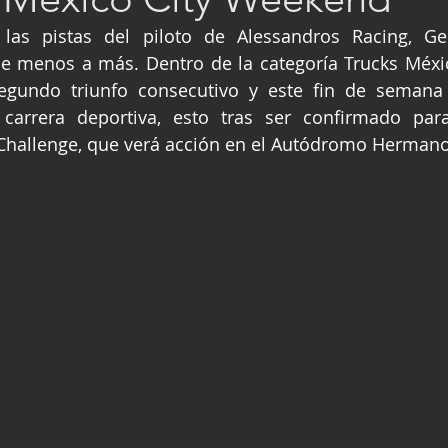
ge
Fórmula 3
Nauticopa
FIA TC
 las pistas del piloto de Alessandros Racing, Ger
de menos a más. Dentro de la categoría Trucks Méxic
egundo triunfo consecutivo y este fin de semana
carrera deportiva, esto tras ser confirmado para
Challenge, que verá acción en el Autódromo Hermano