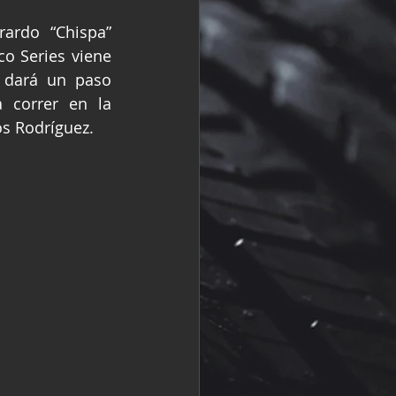
R
Fórmula 2
ardo “Chispa” 
o Series viene 
 dará un paso 
 correr en la 
s Rodríguez.