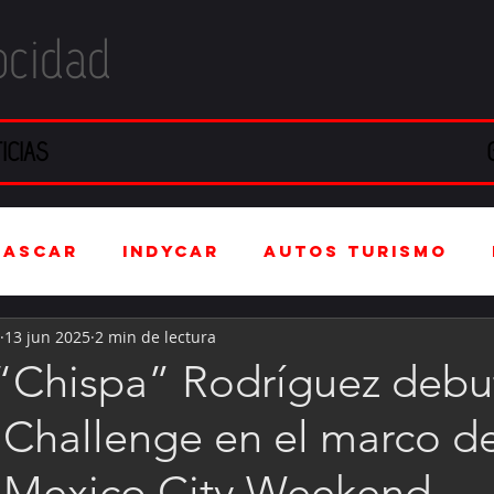
ocidad
ICIAS
NASCAR
IndyCar
Autos Turismo
13 jun 2025
2 min de lectura
stria Automotriz
Fórmula 4 (F4)
“Chispa” Rodríguez debu
hallenge en el marco de
tranjero
Kartismo
Rally
FIA W
Mexico City Weekend