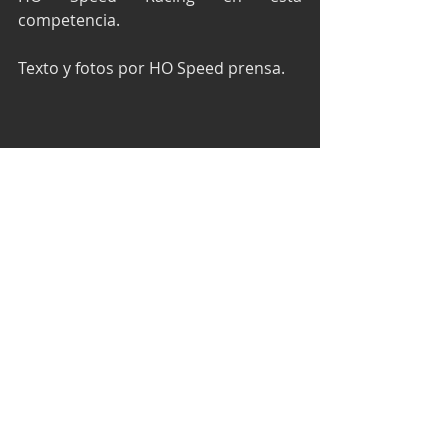
competencia.
Texto y fotos por HO Speed prensa. 
NASCAR MX
Giancarlo Vecchi
HO Speed
FB y BOHN Mikel’s Trucks
Mikel´s Trucks
NASCAR
Entradas recientes
Ver todo