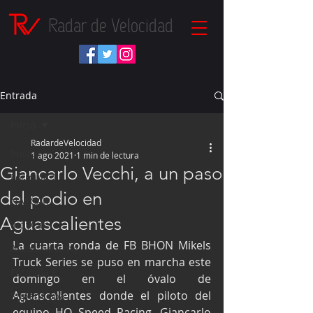
Radar de Velocidad
Entrada
Inicio
RadardeVelocidad
Inicio
1 ago 2021
1 min de lectura
Giancarlo Vecchi, a un paso
Fórmula 1
del podio en
NASCAR
Aguascalientes
IndyCar
La cuarta ronda de FB BHON Mikels 
Autos Turismo
Truck Series se puso en marcha este 
Fórmula E
domingo en el óvalo de 
Aguascalientes donde el piloto del 
Súper Copa
equipo HO Speed Racing, Giancarlo 