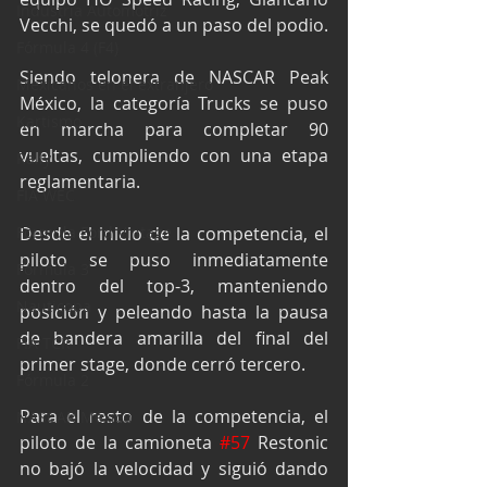
Industria Automotriz
Vecchi, se quedó a un paso del podio.
Fórmula 4 (F4)
Siendo telonera de NASCAR Peak 
Mexicanos en el extranjero
México, la categoría Trucks se puso 
Kartismo
en marcha para completar 90 
vueltas, cumpliendo con una etapa 
Rally
reglamentaria.
FIA WEC
Fórmula Ford Vintage
Desde el inicio de la competencia, el 
piloto se puso inmediatamente 
Fórmula 3
dentro del top-3, manteniendo 
Nauticopa
posición y peleando hasta la pausa 
de bandera amarilla del final del 
FIA TCR
primer stage, donde cerró tercero.
Fórmula 2
Para el resto de la competencia, el 
NASCAR México
piloto de la camioneta 
#57
 Restonic 
no bajó la velocidad y siguió dando 