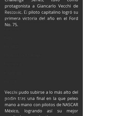
Industria Automotriz
protagonista a Giancarlo Vecchi de 
Fórmula 4 (F4)
Restonic. El piloto capitalino logró su 
primera victoria del año en el Ford 
Mexicanos en el extranjero
No. 75.
Kartismo
Rally
FIA WEC
Fórmula Ford Vintage
Fórmula 3
Nauticopa
FIA TCR
Fórmula 2
Vecchi pudo subirse a lo más alto del 
podio tras una final en la que peleo 
NASCAR México
mano a mano con pilotos de NASCAR 
México, logrando así su mejor 