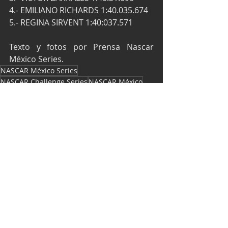
4.- EMILIANO RICHARDS 1:40.035.674
5.- REGINA SIRVENT 1:40:037.571
Texto y fotos por Prensa Nascar 
México Series.
NASCAR México Series
NASCAR Challenge Series
NASCAR México
Regina Sirvent
Súper Óvalo Chiapas
Andrik Dimayuga
Víctor Barrales Jr
Giancarlo Vecchi
Entradas recientes
Ver todo