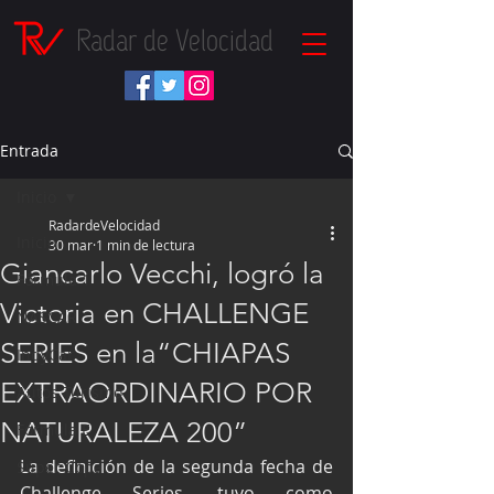
Radar de Velocidad
Entrada
Inicio
RadardeVelocidad
Inicio
30 mar
1 min de lectura
Giancarlo Vecchi, logró la
Fórmula 1
Victoria en CHALLENGE
NASCAR
SERIES en la“CHIAPAS
IndyCar
EXTRAORDINARIO POR
Autos Turismo
NATURALEZA 200”
Fórmula E
La definición de la segunda fecha de 
Súper Copa
Challenge Series, tuvo como 