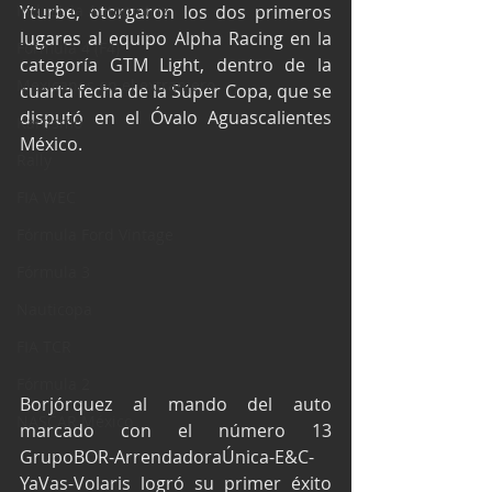
Industria Automotriz
Yturbe, otorgaron los dos primeros 
lugares al equipo Alpha Racing en la 
Fórmula 4 (F4)
categoría GTM Light, dentro de la 
Mexicanos en el extranjero
cuarta fecha de la Súper Copa, que se 
disputó en el Óvalo Aguascalientes 
Kartismo
México.
Rally
FIA WEC
Fórmula Ford Vintage
Fórmula 3
Nauticopa
FIA TCR
Fórmula 2
Borjórquez al mando del auto 
NASCAR México
marcado con el número 13 
GrupoBOR-ArrendadoraÚnica-E&C-
YaVas-Volaris logró su primer éxito 