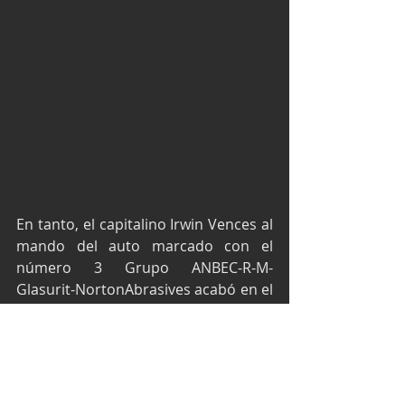
En tanto, el capitalino Irwin Vences al 
mando del auto marcado con el 
número 3 Grupo ANBEC-R-M-
Glasurit-NortonAbrasives acabó en el 
décimo escalón en la categoría GTM 
Pro1.
La quinta fecha doble de la Súper 
Copa 2024 se realizará el próximo 25 