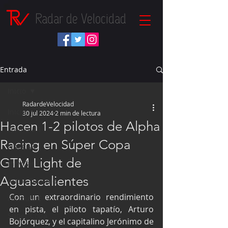
Radar de Velocidad
Entrada
Inicio
RadardeVelocidad
Inicio
30 jul 2024
2 min de lectura
Hacen 1-2 pilotos de Alpha
Fórmula 1
Racing en Súper Copa
NASCAR
GTM Light de
IndyCar
Aguascalientes
Autos Turismo
Con un extraordinario rendimiento 
Fórmula E
en pista, el piloto tapatío, Arturo 
Súper Copa
Bojórquez, y el capitalino Jerónimo de 