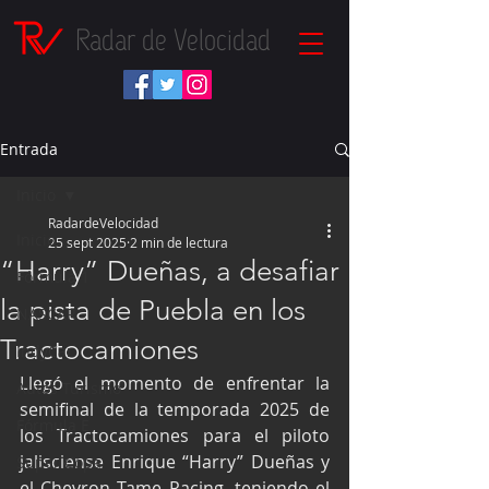
Radar de Velocidad
Entrada
Inicio
RadardeVelocidad
Inicio
25 sept 2025
2 min de lectura
“Harry” Dueñas, a desafiar
Fórmula 1
la pista de Puebla en los
NASCAR
Tractocamiones
IndyCar
Llegó el momento de enfrentar la 
Autos Turismo
semifinal de la temporada 2025 de 
Fórmula E
los Tractocamiones para el piloto 
jalisciense Enrique “Harry” Dueñas y 
Súper Copa
el Chevron Tame Racing, teniendo el 