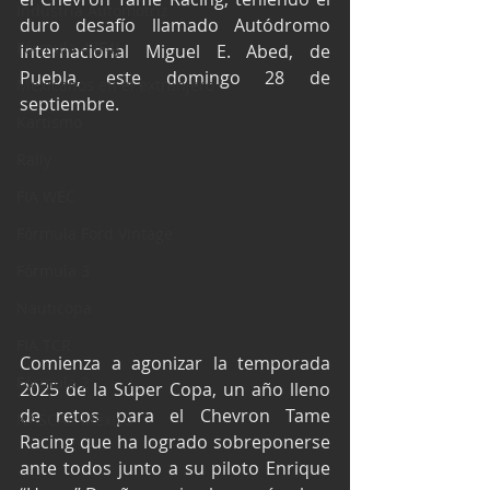
Industria Automotriz
duro desafío llamado Autódromo 
Fórmula 4 (F4)
Internacional Miguel E. Abed, de 
Puebla, este domingo 28 de 
Mexicanos en el extranjero
septiembre.
Kartismo
Rally
FIA WEC
Fórmula Ford Vintage
Fórmula 3
Nauticopa
FIA TCR
Comienza a agonizar la temporada 
Fórmula 2
2025 de la Súper Copa, un año lleno 
de retos para el Chevron Tame 
NASCAR México
Racing que ha logrado sobreponerse 
ante todos junto a su piloto Enrique 