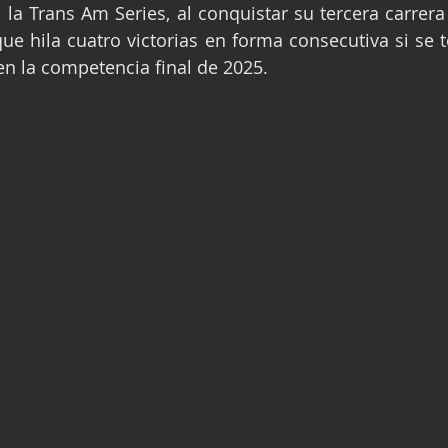
a Trans Am Series, al conquistar su tercera carrera 
ge
Fórmula 3
Nauticopa
FIA TC
e hila cuatro victorias en forma consecutiva si se 
 en la competencia final de 2025.