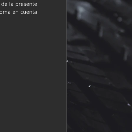
de la presente 
R
Fórmula 2
toma en cuenta 