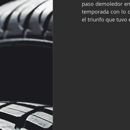
paso demoledor en l
Fórmula Ford Vinta
temporada con lo qu
el triunfo que tuvo
NASCAR México