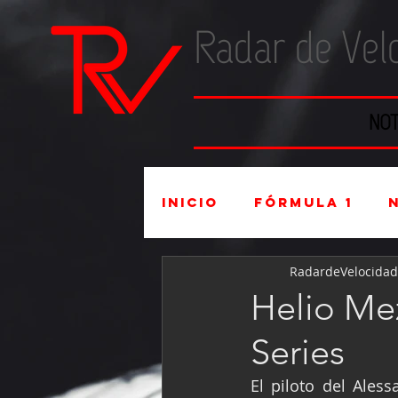
Radar de Vel
NOT
Inicio
Fórmula 1
RadardeVelocidad
Súper Copa
Indu
Helio Me
Series
Mexicanos en el ex
El piloto del Ales