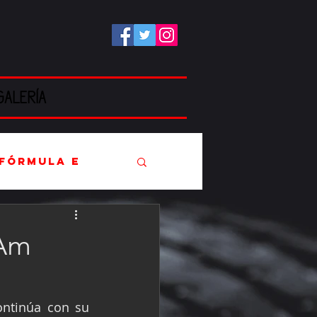
GALERÍA
Fórmula E
 Am
EC
ntinúa con su 