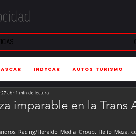
ocidad
ICIAS
NASCAR
IndyCar
Autos Turismo
27 abr
1 min de lectura
stria Automotriz
Fórmula 4 (F4)
za imparable en la Trans
tranjero
Kartismo
Rally
FIA W
sandros Racing/Heraldo Media Group, Helio Meza, co