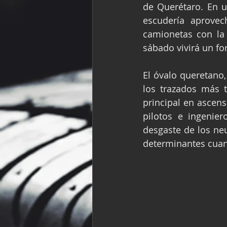
de Querétaro. En u
Fórmula Ford Vinta
escudería aprovec
camionetas con la 
sábado vivirá un for
NASCAR México
El óvalo queretano,
los trazados más t
principal en ascens
pilotos e ingenier
desgaste de los neu
determinantes cuan