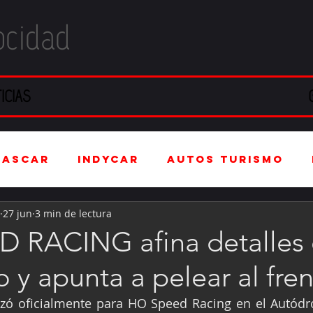
ocidad
ICIAS
NASCAR
IndyCar
Autos Turismo
27 jun
3 min de lectura
stria Automotriz
Fórmula 4 (F4)
 RACING afina detalles
 y apunta a pelear al fre
tranjero
Kartismo
Rally
FIA W
zó oficialmente para HO Speed Racing en el Autódr