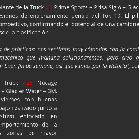
lante de la Truck 
#1
 Prime Sports – Prisa Siglo – Glac
siones de entrenamiento dentro del Top 10. El pil
ompetitivo, confirmando el potencial de una camione
de la clasificación.
a de prácticas; nos sentimos muy cómodos con la cami
ecánico que mañana solucionaremos, pero creo q
n buen fin de semana, así que vamos por la victoria”, 
co
a Truck 
#25
 Nucage 
 – Glacier Water – 3M, 
viernes con buenas 
bajo realizado junto a 
stuvo enfocado en 
omportamiento de la 
s zonas de mayor 