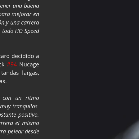
tener una buena 
ara mejorar en 
n y una carrera 
a todo HO Speed 
aro decidido a 
ck 
#94
 Nucage 
andas largas, 
as.
 con un ritmo 
uy tranquilos. 
tante positivo. 
rrera el mismo 
ara pelear desde 