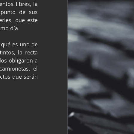
tos libres, la 
R
Fórmula 2
 punto de sus 
ies, que este 
smo día.
 qué es uno de 
ntos, la recta 
os obligaron a 
amionetas, el 
ctos que serán 