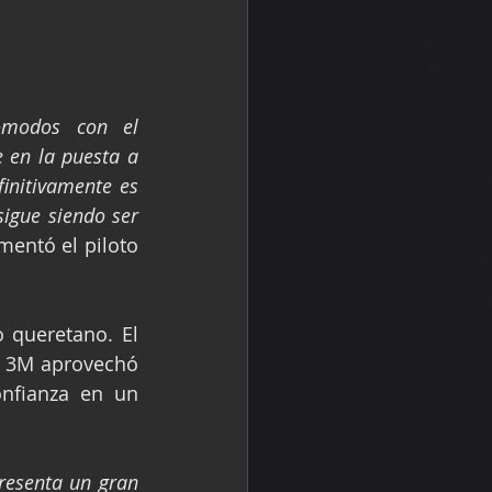
modos con el 
en la puesta a 
initivamente es 
igue siendo ser 
mentó el piloto 
 queretano. El 
– 3M aprovechó 
nfianza en un 
esenta un gran 