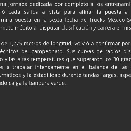
na jornada dedicada por completo a los entrenamien
ge
Fórmula 3
Nauticopa
FIA TC
hó cada salida a pista para afinar la puesta a
mira puesta en la sexta fecha de Trucks México Ser
mato inédito al disputar clasificación y carrera el mi
 de 1,275 metros de longitud, volvió a confirmar por
écnicos del campeonato. Sus curvas de radios disti
o y las altas temperaturas que superaron los 30 grad
os a trabajar intensamente en el balance de las c
máticos y la estabilidad durante tandas largas, aspe
do caiga la bandera verde.