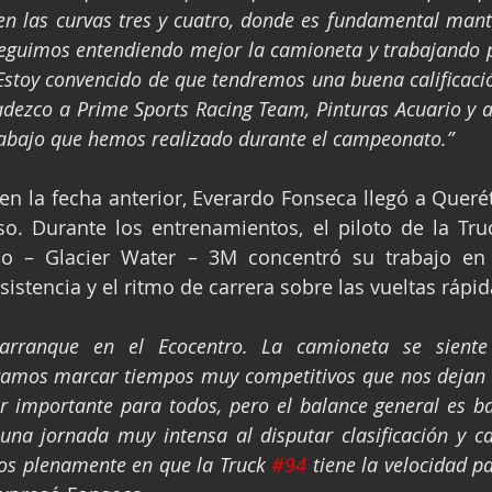
 en las curvas tres y cuatro, donde es fundamental man
Seguimos entendiendo mejor la camioneta y trabajando p
 Estoy convencido de que tendremos una buena calificació
adezco a Prime Sports Racing Team, Pinturas Acuario y 
rabajo que hemos realizado durante el campeonato.”
 en la fecha anterior, Everardo Fonseca llegó a Querét
o. Durante los entrenamientos, el piloto de la Tru
lo – Glacier Water – 3M concentró su trabajo en t
sistencia y el ritmo de carrera sobre las vueltas rápid
arranque en el Ecocentro. La camioneta se siente
gramos marcar tiempos muy competitivos que nos dejan m
or importante para todos, pero el balance general es bas
a jornada muy intensa al disputar clasificación y ca
os plenamente en que la Truck 
#94
 tiene la velocidad p