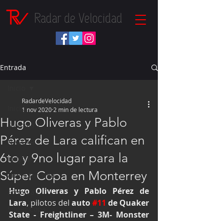
Radar de Velocidad
Entrada
Inicio
RadardeVelocidad
Inicio
1 nov 2020
2 min de lectura
Hugo Oliveras y Pablo
Fórmula 1
Pérez de Lara califican en
NASCAR
6to y 9no lugar para la
IndyCar
Súper Copa en Monterrey
Autos Turismo
Hugo Oliveras y Pablo Pérez de 
Fórmula E
Lara
, pilotos del 
auto 
#11
 de Quaker 
Súper Copa
State - Freightliner – 3M- Monster 