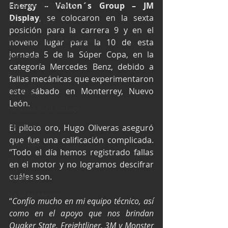
Industria Automotriz
Energy – Valton´s Group – JM 
Display
, se colocaron en la sexta 
Fórmula 4 (F4)
posición para la carrera 9 y en el 
Mexicanos en el extranjero
noveno lugar para la 10 de esta 
jornada 5 de la Súper Copa, en la 
Kartismo
categoría Mercedes Benz, debido a 
Rally
fallas mecánicas que experimentaron 
este sábado en Monterrey, Nuevo 
FIA WEC
León.
Fórmula Ford Vintage
Fórmula 3
El piloto oro, Hugo Oliveras aseguró 
que fue una calificación complicada. 
Nauticopa
“Todo el día hemos registrado fallas 
FIA TCR
en el motor y no logramos descifrar 
cuáles son.
Fórmula 2
NASCAR México
“
Confío mucho en mi equipo técnico, así 
como en el apoyo que nos brindan 
Quaker State, Freightliner, 3M y Monster 