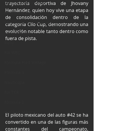
Industria Automotriz
trayectoria deportiva de Jhovany 
Hernández, quien hoy vive una etapa 
Fórmula 4 (F4)
de consolidación dentro de la 
Mexicanos en el extranjero
categoría Clío Cup, demostrando una 
evolución notable tanto dentro como 
Kartismo
fuera de pista.
Rally
FIA WEC
Fórmula Ford Vintage
Fórmula 3
Nauticopa
FIA TCR
Fórmula 2
NASCAR México
El piloto mexicano del auto 
#42
 se ha 
convertido en una de las figuras más 
constantes del campeonato, 