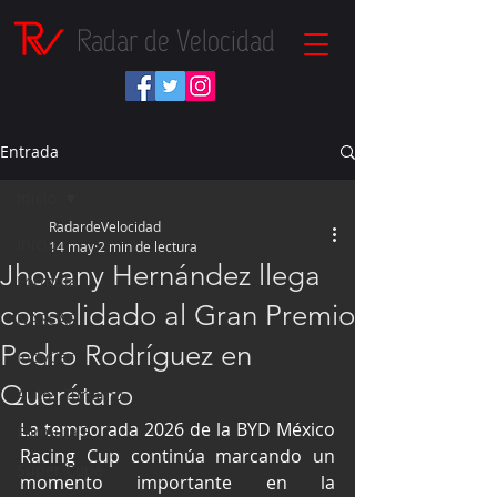
Radar de Velocidad
Entrada
Inicio
RadardeVelocidad
Inicio
14 may
2 min de lectura
Jhovany Hernández llega
Fórmula 1
consolidado al Gran Premio
NASCAR
Pedro Rodríguez en
IndyCar
Querétaro
Autos Turismo
La temporada 2026 de la BYD México 
Fórmula E
Racing Cup continúa marcando un 
Súper Copa
momento importante en la 