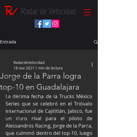
Radar de Velocidad
Entrada
Inicio
RadardeVelocidad
Inicio
18 nov 2021
1 min de lectura
Jorge de la Parra logra
Fórmula 1
top-10 en Guadalajara
NASCAR
La décima fecha de la Trucks México 
IndyCar
Series que se celebró en el Trióvalo 
Autos Turismo
Internacional de Cajititlán, Jalisco, fue 
un duro rival para el piloto de 
Fórmula E
Alessandros Racing, Jorge de la Parra, 
Súper Copa
que culminó dentro del top-10, luego 