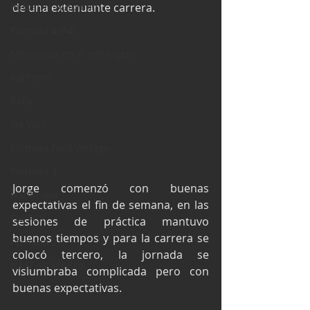
Industria Automotriz
de una extenuante carrera.
Fórmula 4 (F4)
Mexicanos en el extranjero
Kartismo
Rally
FIA WEC
Fórmula Ford Vintage
Fórmula 3
Jorge comenzó con buenas 
Nauticopa
expectativas el fin de semana, en las 
FIA TCR
sesiones de práctica mantuvo 
buenos tiempos y para la carrera se 
Fórmula 2
colocó tercero, la jornada se 
NASCAR México
vislumbraba complicada pero con 
buenas expectativas.