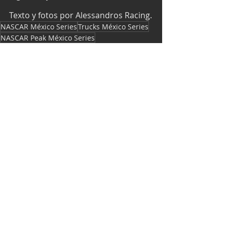
Texto y fotos por Alessandros Racing.
NASCAR México Series
Trucks México Series
NASCAR Peak México Series
Triovalo Guadalajara
Jorge de la Parra
NASCAR
Entradas recientes
Ver todo