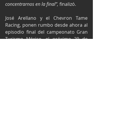
concentrarnos en la final”, 
finalizó.
José Arellano y el Chevron Tame 
Racing, ponen rumbo desde ahora al 
episodio final del campeonato Gran 
Turismo México, el próximo 29 de 
noviembre cuando la Súper Copa 
realice su cierre de temporada en el 
Autódromo de Monterrey.
Texto y fotos por Chevron Tame 
Racing
Súper Copa México
Súper Copa Roshfrans
Copa GTM
José Arellano
Chevron Tame Racing
Gran Premio Ciudad de México
México GP
Súper Copa