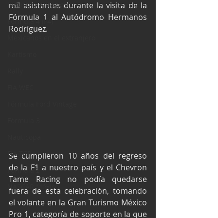
Industria Automotriz
mil asistentes durante la visita de la 
Fórmula 1 al Autódromo Hermanos 
Fórmula 4 (F4)
Rodríguez.
Mexicanos en el extranjero
Kartismo
Rally
FIA WEC
Fórmula Ford Vintage
Fórmula 3
Nauticopa
FIA TCR
Se cumplieron 10 años del regreso 
de la F1 a nuestro país y el Chevron 
Fórmula 2
Tame Racing no podía quedarse 
NASCAR México
fuera de esta celebración, tomando 
el volante en la Gran Turismo México 
Pro 1, categoría de soporte en la que 