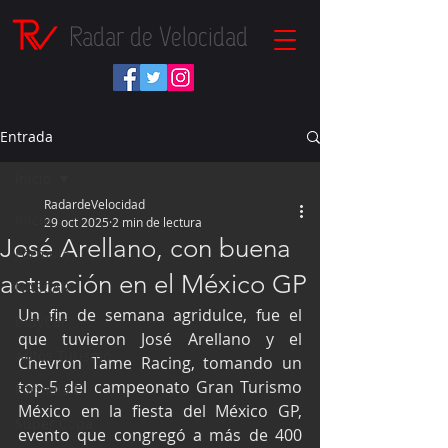
Radar de Velocidad
Entrada
Inicio
RadardeVelocidad
Inicio
29 oct 2025
2 min de lectura
José Arellano, con buena
Fórmula 1
actuación en el México GP
NASCAR
Un fin de semana agridulce, fue el 
IndyCar
que tuvieron José Arellano y el 
Autos Turismo
Chevron Tame Racing, tomando un 
top-5 del campeonato Gran Turismo 
Fórmula E
México en la fiesta del México GP, 
Súper Copa
evento que congregó a más de 400 