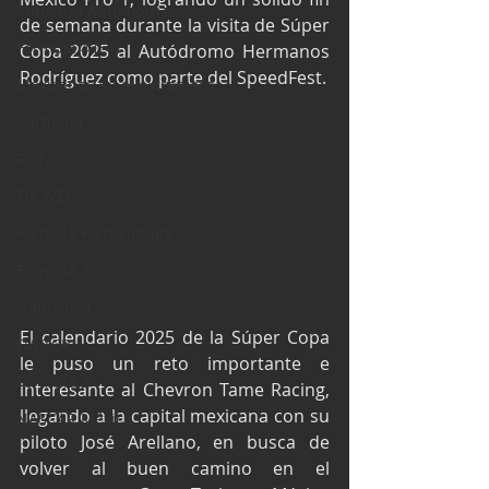
Industria Automotriz
de semana durante la visita de Súper 
Fórmula 4 (F4)
Copa 2025 al Autódromo Hermanos 
Rodríguez como parte del SpeedFest.
Mexicanos en el extranjero
Kartismo
Rally
FIA WEC
Fórmula Ford Vintage
Fórmula 3
Nauticopa
El calendario 2025 de la Súper Copa 
FIA TCR
le puso un reto importante e 
Fórmula 2
interesante al Chevron Tame Racing, 
llegando a la capital mexicana con su 
NASCAR México
piloto José Arellano, en busca de 
volver al buen camino en el 