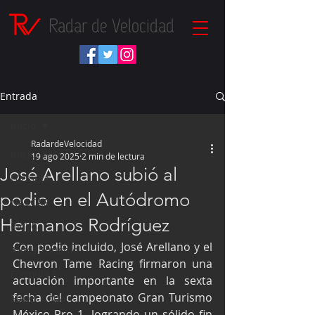
Radar de Velocidad
Entrada
Inicio
RadardeVelocidad
Inicio
19 ago 2025
2 min de lectura
José Arellano subió al
Fórmula 1
podio en el Autódromo
NASCAR
Hermanos Rodríguez
IndyCar
Con podio incluido, José Arellano y el 
Autos Turismo
Chevron Tame Racing firmaron una 
Fórmula E
actuación importante en la sexta 
fecha del campeonato Gran Turismo 
Súper Copa
México Pro 1, logrando un sólido fin 