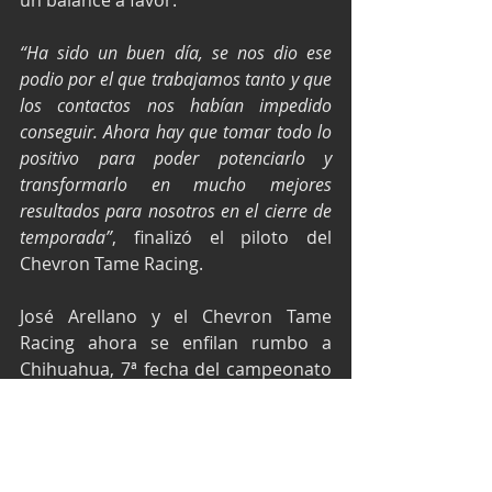
“Ha sido un buen día, se nos dio ese 
podio por el que trabajamos tanto y que 
los contactos nos habían impedido 
conseguir. Ahora hay que tomar todo lo 
positivo para poder potenciarlo y 
transformarlo en mucho mejores 
resultados para nosotros en el cierre de 
temporada”
, finalizó el piloto del 
Chevron Tame Racing.
José Arellano y el Chevron Tame 
Racing ahora se enfilan rumbo a 
Chihuahua, 7ª fecha del campeonato 
Gran Turismo México Pro 1, el 
próximo 7 de septiembre cuando la 
Súper Copa lleve toda su emoción al 
norte del país.