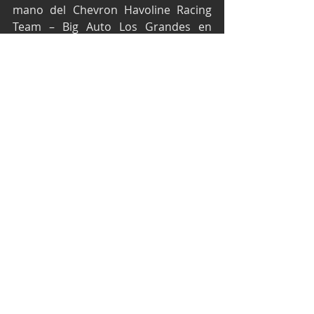
mano del Chevron Havoline Racing 
Team – Big Auto Los Grandes en 
Refacciones - Omologato, los días 20 
y 21 de noviembre el Autódromo 
Monterrey, de Nvo. León.
Texto y fotos por Media José Arellano
Copa GTM
José Arellano
Copa Mercedes Benz
Super Copa
Autódromo de Monterrey
Chevron Havoline Racing
Festival de Velocidad
Súper Copa
Entradas recientes
Ver todo