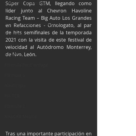
Industria Automotriz
Súper Copa GTM, llegando como 
líder junto al Chevron Havoline 
Fórmula 4 (F4)
Racing Team – Big Auto Los Grandes 
Mexicanos en el extranjero
en Refacciones - Omologato, al par 
de hits semifinales de la temporada 
Kartismo
2021 con la visita de este festival de 
Rally
velocidad al Autódromo Monterrey, 
de Nvo. León.
FIA WEC
Fórmula Ford Vintage
Fórmula 3
Nauticopa
FIA TCR
Fórmula 2
NASCAR México
Tras una importante participación en 