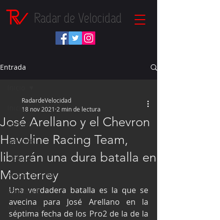
Radar de Velocidad
Entrada
Inicio
RadardeVelocidad
Inicio
18 nov 2021
2 min de lectura
José Arellano y el Chevron
Fórmula 1
Havoline Racing Team,
NASCAR
librarán una dura batalla en
IndyCar
Monterrey
Autos Turismo
Una verdadera batalla es la que se 
Fórmula E
avecina para José Arellano en la 
Súper Copa
séptima fecha de los Pro2 de la de la 