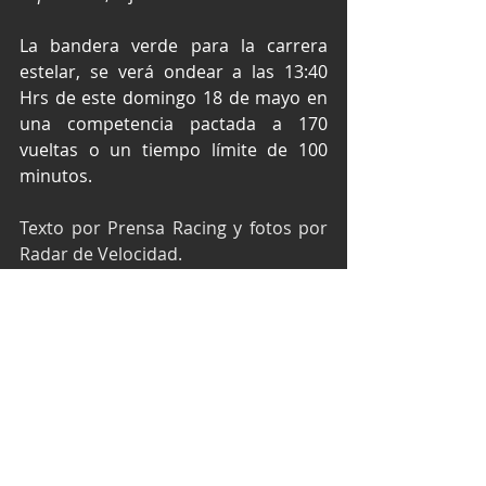
La bandera verde para la carrera 
estelar, se verá ondear a las 13:40 
Hrs de este domingo 18 de mayo en 
una competencia pactada a 170 
vueltas o un tiempo límite de 100 
minutos.
Texto por Prensa Racing y fotos por 
Radar de Velocidad.
NASCAR México Series
NASCAR México
Óvalo Aguascalientes México
Ramírez Racing
José Luis Ramírez
NASCAR Aguascalientes
NASCAR