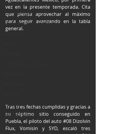
Industria Automotriz
vez en la presente temporada. Cita 
Fórmula 4 (F4)
que piensa aprovechar al máximo 
para seguir avanzando en la tabla 
Mexicanos en el extranjero
general.
Kartismo
Rally
FIA WEC
Fórmula Ford Vintage
Fórmula 3
Nauticopa
FIA TCR
Fórmula 2
Tras tres fechas cumplidas y gracias a 
su séptimo sitio conseguido en 
NASCAR México
Puebla, el piloto del auto 
#08
 Dizolvin 
Flux, Vomisin y SYD, escaló tres 