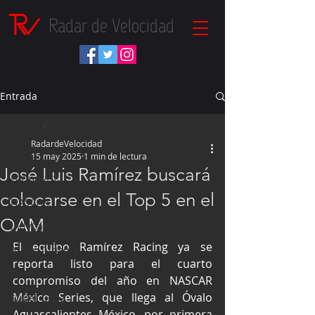
Radar de Velocidad
Entrada
Inicio
RadardeVelocidad
Inicio
15 may 2025
1 min de lectura
José Luis Ramírez buscará
Fórmula 1
colocarse en el Top 5 en el
NASCAR
OAM
IndyCar
El equipo Ramírez Racing ya se 
Autos Turismo
reporta listo para el cuarto 
Fórmula E
compromiso del año en NASCAR 
México Series, que llega al Óvalo 
Súper Copa
Aguascalientes México, por primera 