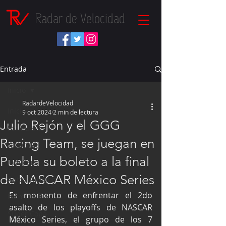
Radar de Velocidad
Entrada
Inicio
RadardeVelocidad
Inicio
9 oct 2024
2 min de lectura
Julio Rejón y el GGG
Fórmula 1
Racing Team, se juegan en
NASCAR
Puebla su boleto a la final
IndyCar
de NASCAR México Series
Autos Turismo
Es momento de enfrentar el 2do 
Fórmula E
asalto de los playoffs de NASCAR 
Súper Copa
México Series, el grupo de los 7 