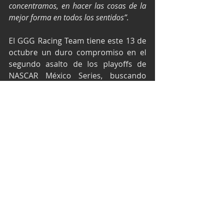
concentramos, en hacer las cosas de la 
mejor forma en todos los sentidos”.
El GGG Racing Team tiene este 13 de 
octubre un duro compromiso en el 
segundo asalto de los playoffs de 
NASCAR México Series, buscando 
salir con vida del Autódromo Miguel 
E. Abed, de Puebla, para poder ir por 
el título al Hermanos Rodríguez.
Texto por Media GGG Racing Team y 
fotos por Radar de Velocidad.
NASCAR México Series
playoffs de Nascar
Julio Rejón
Autódromo Amozoc
GGG Racing Team
NASCAR