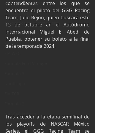
Industria Automotriz
contendientes entre los que se 
encuentra el piloto del GGG Racing 
Fórmula 4 (F4)
Team, Julio Rejón, quien buscará este 
Mexicanos en el extranjero
13 de octubre en el Autódromo 
Internacional Miguel E. Abed, de 
Kartismo
Puebla, obtener su boleto a la final 
Rally
de la temporada 2024.
FIA WEC
Fórmula Ford Vintage
Fórmula 3
Nauticopa
FIA TCR
Fórmula 2
NASCAR México
Tras acceder a la etapa semifinal de 
los playoffs de NASCAR México 
Series, el GGG Racing Team se 