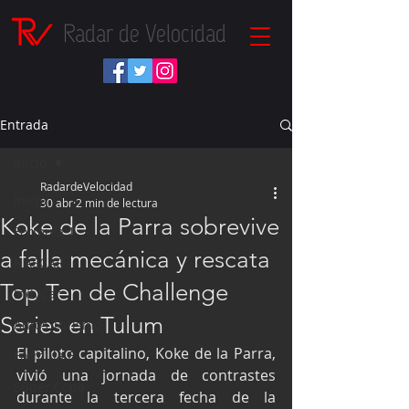
Radar de Velocidad
Entrada
Inicio
RadardeVelocidad
Inicio
30 abr
2 min de lectura
Koke de la Parra sobrevive
Fórmula 1
a falla mecánica y rescata
NASCAR
Top Ten de Challenge
IndyCar
Series en Tulum
Autos Turismo
El piloto capitalino, Koke de la Parra, 
Fórmula E
vivió una jornada de contrastes 
Súper Copa
durante la tercera fecha de la 