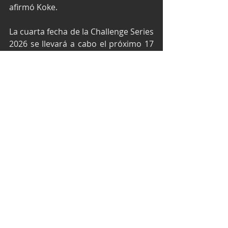
afirmó Koke.
La cuarta fecha de la Challenge Series 
2026 se llevará a cabo el próximo 17 
de mayo en el Autódromo 
Internacional Miguel E. Abed de 
Amozoc, Puebla.
Texto por Media M&A / EPI Press y 
fotos: Víctor Alonso
NASCAR México Series
NASCAR Challenge Series
Koke de la Parra
Prime Sports Racing
NASCAR Tulum
NASCAR