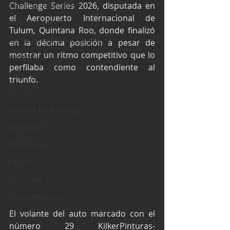
Industria Automotriz
Challenge Series 2026, disputada en 
el Aeropuerto Internacional de 
Fórmula 4 (F4)
Tulum, Quintana Roo, donde finalizó 
Mexicanos en el extranjero
en la décima posición a pesar de 
mostrar un ritmo competitivo que lo 
Kartismo
perfilaba como contendiente al 
Rally
triunfo.
FIA WEC
Fórmula Ford Vintage
Fórmula 3
Nauticopa
FIA TCR
Fórmula 2
NASCAR México
El volante del auto marcado con el 
número 29 KilkerPinturas-