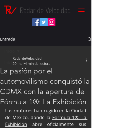
Radar de Velocidad
Entrada
Inicio
RadardeVelocidad
Inicio
20 mar
4 min de lectura
La pasión por el
Fórmula 1
automovilismo conquistó la
NASCAR
CDMX con la apertura de
IndyCar
Fórmula 1®: La Exhibición
Autos Turismo
Los motores han rugido en la Ciudad 
Fórmula E
de México, donde la 
Fórmula 1®: La 
Súper Copa
Exhibición
 abre oficialmente sus 