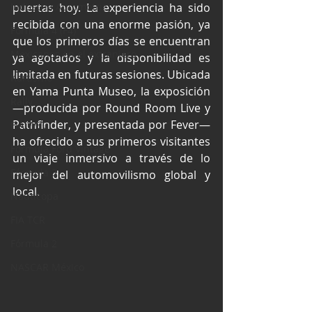
Industria Automotriz
puertas hoy. La experiencia ha sido 
recibida con una enorme pasión, ya 
Fórmula 4 (F4)
que los primeros días se encuentran 
Mexicanos en el extranjero
ya agotados y la disponibilidad es 
limitada en futuras sesiones. Ubicada 
Kartismo
en Yama Punta Museo, la exposición 
Rally
—producida por Round Room Live y 
Pathfinder, y presentada por Fever— 
FIA WEC
ha ofrecido a sus primeros visitantes 
Fórmula Ford Vintage
un viaje inmersivo a través de lo 
Fórmula 3
mejor del automovilismo global y 
local.
Nauticopa
FIA TCR
Fórmula 2
NASCAR México